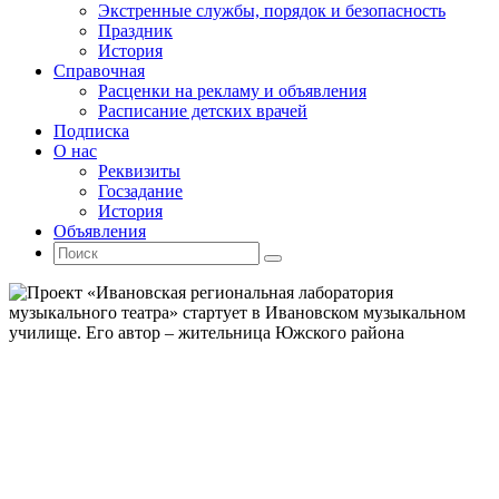
Экстренные службы, порядок и безопасность
Праздник
История
Справочная
Расценки на рекламу и объявления
Расписание детских врачей
Подписка
О нас
Реквизиты
Госзадание
История
Объявления
Поиск
Искать:
Поиск