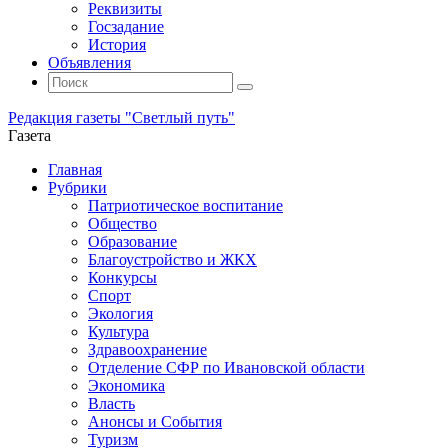
Реквизиты
Госзадание
История
Объявления
Поиск
Искать:
Поиск
Редакция газеты "Светлый путь"
Газета
Промотать
Главная
к
Рубрики
содержимому
Патриотическое воспитание
Общество
Образование
Благоустройство и ЖКХ
Конкурсы
Спорт
Экология
Культура
Здравоохранение
Отделение СФР по Ивановской области
Экономика
Власть
Анонсы и События
Туризм