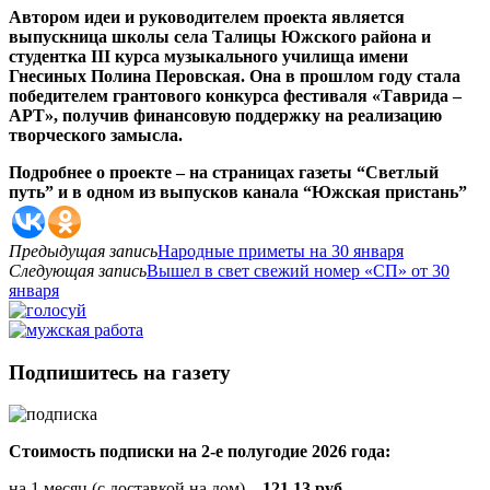
Автором идеи и руководителем проекта является
выпускница школы села Талицы Южского района и
студентка III курса музыкального училища имени
Гнесиных Полина Перовская. Она в прошлом году стала
победителем грантового конкурса фестиваля «Таврида –
АРТ», получив финансовую поддержку на реализацию
творческого замысла.
Подробнее о проекте – на страницах газеты “Светлый
путь” и в одном из выпусков канала “Южская пристань”
Предыдущая запись
Народные приметы на 30 января
Следующая запись
Вышел в свет свежий номер «СП» от 30
января
Подпишитесь на газету
Стоимость подписки на 2-е полугодие 2026 года:
на 1 месяц (с доставкой на дом) –
121,13 руб.