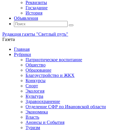
Реквизиты
Госзадание
История
Объявления
Поиск
Искать:
Поиск
Редакция газеты "Светлый путь"
Газета
Промотать
Главная
к
Рубрики
содержимому
Патриотическое воспитание
Общество
Образование
Благоустройство и ЖКХ
Конкурсы
Спорт
Экология
Культура
Здравоохранение
Отделение СФР по Ивановской области
Экономика
Власть
Анонсы и События
Туризм