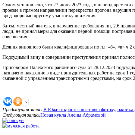
Судом установлено, что 27 июня 2023 года, в период времени с
проезде в прямом направлении перекрестка прогона нарушил п
вред здоровью другому участнику движения.
Затем, местный житель, в нарушение требования пп, 2.6 прав
люди, не принял меры для оказания первой помощи пострадавш
совершения.
Деяния виновного были квалифицированы по пл. «б», «в» ч.2 
Подсудимый вину в совершении преступления признал полность
Приговором Палехского районного суда от 28.12.2023 подсуди
назначено наказание в виде принудительных работ на срок 1 го
связанной с управлением транспортными средствами, на срок 2 
5
Предыдущая запись
В Юже откроется выставка фотохудожника 
Следующая запись
Новая кукла Алёны Абрамовой