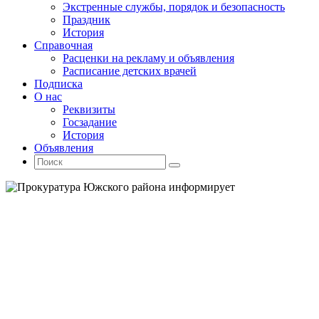
Экстренные службы, порядок и безопасность
Праздник
История
Справочная
Расценки на рекламу и объявления
Расписание детских врачей
Подписка
О нас
Реквизиты
Госзадание
История
Объявления
Поиск
Искать:
Поиск