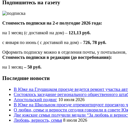
Подпишитесь на газету
Стоимость подписки на 2-е полугодие 2026 года:
на 1 месяц (с доставкой на дом) –
121,13 руб.
с января по июнь ( с доставкой на дом) –
726, 78 руб.
Оформить подписку можно в отделения почты, у почтальонов, 
Стоимость подписки в редакции (до востребования):
на 1 месяц
– 50 руб.
Последние новости
В Юже на Глушицком проезде ведется ремонт участка ав
Состоялось заседание регионального общественного шта
Апостольский подвиг
10 июля 2026
В Юже на Школьном проезде отремонтируют проезжую ча
О любви, семье и верности сегодня говорили в совете 
Две южские семьи получили медали “За любовь и вернос
Любовь, верность, семья
8 июля 2026