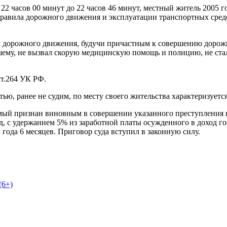
 22 часов 00 минут до 22 часов 46 минут, местный житель 2005 г
равила дорожного движения и эксплуатации транспортных средс
ил дорожного движения, будучи причастным к совершению дорожн
ему, не вызвал скорую медицинскую помощь и полицию, не стал
ст.264 УК РФ.
ю, ранее не судим, по месту своего жительства характеризуетс
мый признан виновным в совершении указанного преступления и
д, с удержанием 5% из заработной платы осужденного в доход го
года 6 месяцев. Приговор суда вступил в законную силу.
(6+)