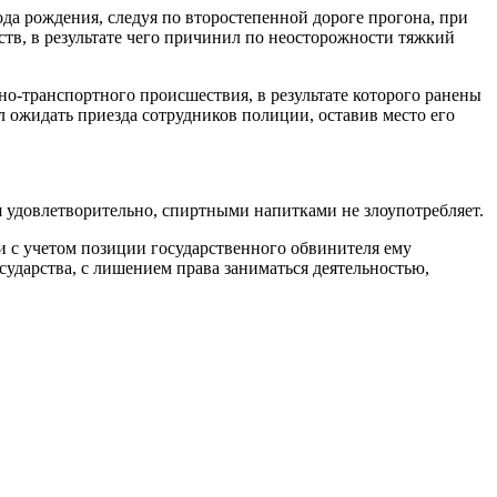
ода рождения, следуя по второстепенной дороге прогона, при
тв, в результате чего причинил по неосторожности тяжкий
о-транспортного происшествия, в результате которого ранены
 ожидать приезда сотрудников полиции, оставив место его
я удовлетворительно, спиртными напитками не злоупотребляет.
 с учетом позиции государственного обвинителя ему
сударства, с лишением права заниматься деятельностью,