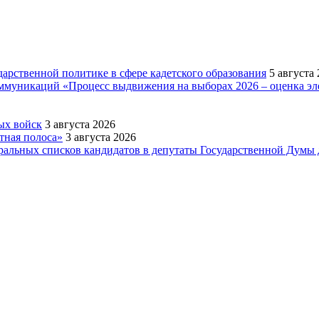
арственной политике в сфере кадетского образования
5 августа
оммуникаций «Процесс выдвижения на выборах 2026 – оценка э
ых войск
3 августа 2026
тная полоса»
3 августа 2026
ральных списков кандидатов в депутаты Государственной Думы 