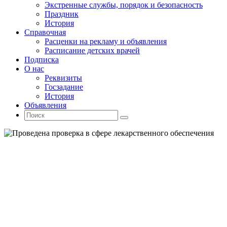
Экстренные службы, порядок и безопасность
Праздник
История
Справочная
Расценки на рекламу и объявления
Расписание детских врачей
Подписка
О нас
Реквизиты
Госзадание
История
Объявления
Поиск
Искать:
Поиск