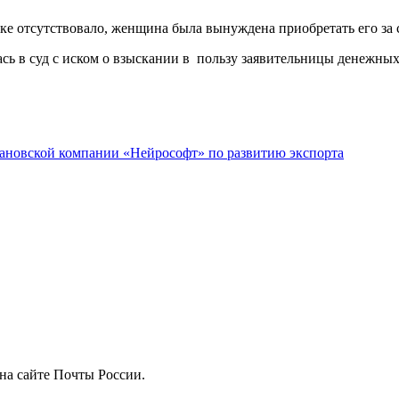
ке отсутствовало, женщина была вынуждена приобретать его за с
ь в суд с иском о взыскании в пользу заявительницы денежных 
ановской компании «Нейрософт» по развитию экспорта
на сайте Почты России.