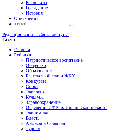
Реквизиты
Госзадание
История
Объявления
Поиск
Искать:
Поиск
Редакция газеты "Светлый путь"
Газета
Промотать
Главная
к
Рубрики
содержимому
Патриотическое воспитание
Общество
Образование
Благоустройство и ЖКХ
Конкурсы
Спорт
Экология
Культура
Здравоохранение
Отделение СФР по Ивановской области
Экономика
Власть
Анонсы и События
Туризм