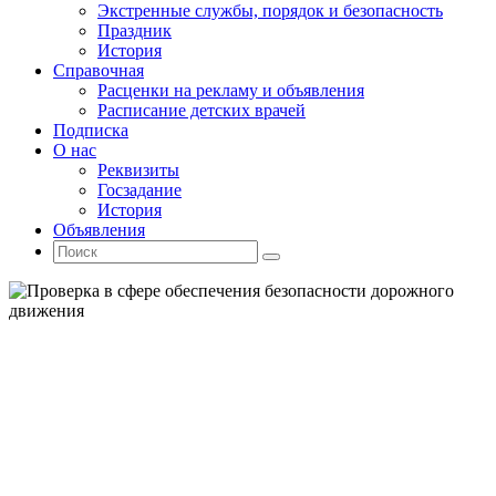
Экстренные службы, порядок и безопасность
Праздник
История
Справочная
Расценки на рекламу и объявления
Расписание детских врачей
Подписка
О нас
Реквизиты
Госзадание
История
Объявления
Поиск
Искать:
Поиск