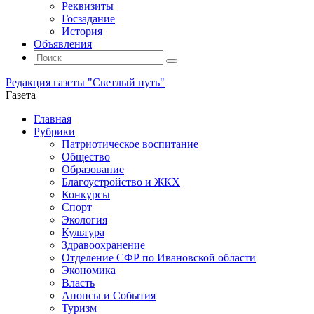
Реквизиты
Госзадание
История
Объявления
Поиск
Искать:
Поиск
Редакция газеты "Светлый путь"
Газета
Промотать
Главная
к
Рубрики
содержимому
Патриотическое воспитание
Общество
Образование
Благоустройство и ЖКХ
Конкурсы
Спорт
Экология
Культура
Здравоохранение
Отделение СФР по Ивановской области
Экономика
Власть
Анонсы и События
Туризм