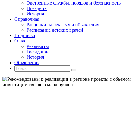
Экстренные службы, порядок и безопасность
Праздник
История
Справочная
Расценки на рекламу и объявления
Расписание детских врачей
Подписка
О нас
Реквизиты
Госзадание
История
Объявления
Поиск
Искать:
Поиск