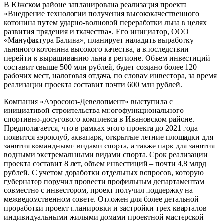
В Южском районе запланирована реализация проекта
«Внедрение технологии получения высококачественного
котонина путем ударно-волновой переработки льна в целях
развития прядения и ткачества». Его инициатор, ООО
«Мануфактура Балина», планирует наладить выработку
льняного котонина высокого качества, а впоследствии
перейти к выращиванию льна в регионе. Объем инвестиций
составит свыше 500 млн рублей, будет создано более 120
рабочих мест, налоговая отдача, по словам инвестора, за время
реализации проекта составит почти 600 млн рублей.
Компания «Аэросоюз-Девелопмент» выступила с
инициативой строительства многофункционального
спортивно-досугового комплекса в Ивановском районе.
Предполагается, что в рамках этого проекта до 2021 года
появится аэроклуб, аквапарк, открытые летние площадки для
занятия командными видами спорта, а также парк для занятия
водными экстремальными видами спорта. Срок реализации
проекта составит 8 лет, объем инвестиций – почти 4,8 млрд
рублей. С учетом доработки отдельных вопросов, которую
губернатор поручил провести профильным департаментам
совместно с инвестором, проект получил поддержку на
межведомственном совете. Отложен для более детальной
проработки проект планировки и застройки трех кварталов
индивидуальными жилыми домами проектной мастерской