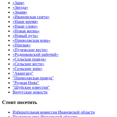
«Заря»
«Звезда»
«Знамя»
«Ивановская газета»
«Наше время»
«Наше слово»
«Новая жизнь»
«Новый путь»
«Приволжская новь»
«Призыв»
«Пучежские вести»
«Родниковский рабочий»
«Сельская правда»
«Сельские вести»
«Сельские зори»
"Авангард"
"Приволжская правда"
"Родная Нива"
"Шуйские известия"
Вичугские новости
Стоит посетить
Избирательная комиссия Ивановской области
Правительство Ивановской области