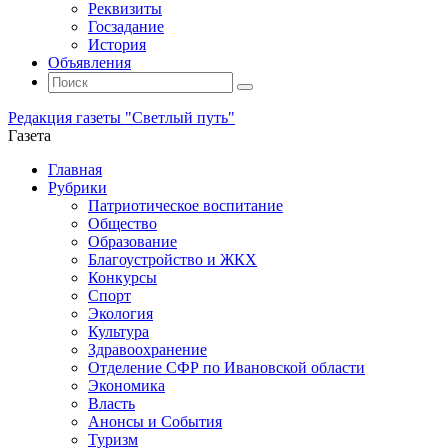
Реквизиты
Госзадание
История
Объявления
Поиск
Искать:
Поиск
Редакция газеты "Светлый путь"
Газета
Промотать
Главная
к
Рубрики
содержимому
Патриотическое воспитание
Общество
Образование
Благоустройство и ЖКХ
Конкурсы
Спорт
Экология
Культура
Здравоохранение
Отделение СФР по Ивановской области
Экономика
Власть
Анонсы и События
Туризм