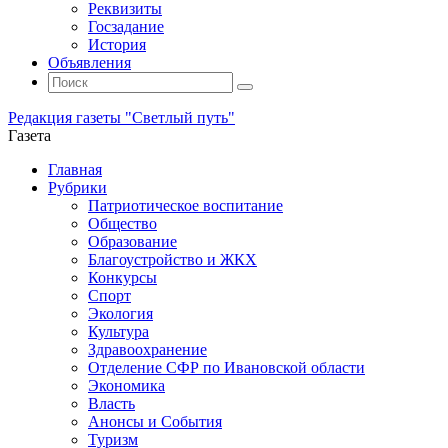
Реквизиты
Госзадание
История
Объявления
Поиск
Искать:
Поиск
Редакция газеты "Светлый путь"
Газета
Промотать
Главная
к
Рубрики
содержимому
Патриотическое воспитание
Общество
Образование
Благоустройство и ЖКХ
Конкурсы
Спорт
Экология
Культура
Здравоохранение
Отделение СФР по Ивановской области
Экономика
Власть
Анонсы и События
Туризм