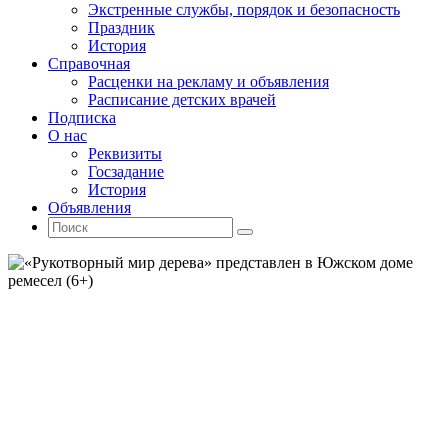
Экстренные службы, порядок и безопасность
Праздник
История
Справочная
Расценки на рекламу и объявления
Расписание детских врачей
Подписка
О нас
Реквизиты
Госзадание
История
Объявления
Поиск
Искать:
Поиск