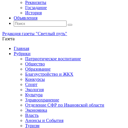
Реквизиты
Госзадание
История
Объявления
Поиск
Искать:
Поиск
Редакция газеты "Светлый путь"
Газета
Промотать
Главная
к
Рубрики
содержимому
Патриотическое воспитание
Общество
Образование
Благоустройство и ЖКХ
Конкурсы
Спорт
Экология
Культура
Здравоохранение
Отделение СФР по Ивановской области
Экономика
Власть
Анонсы и События
Туризм