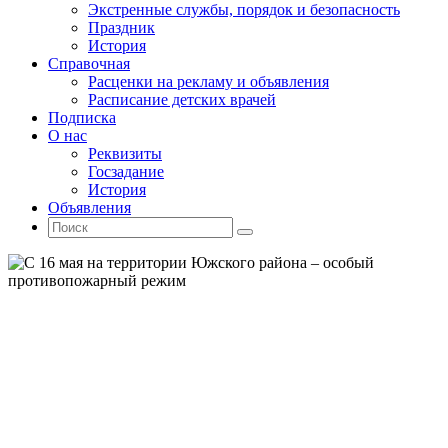
Экстренные службы, порядок и безопасность
Праздник
История
Справочная
Расценки на рекламу и объявления
Расписание детских врачей
Подписка
О нас
Реквизиты
Госзадание
История
Объявления
Поиск
Искать:
Поиск