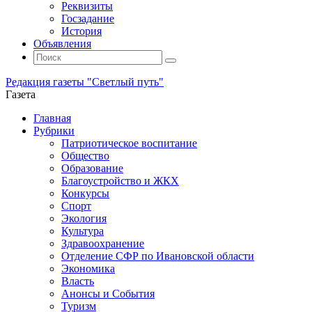
Реквизиты
Госзадание
История
Объявления
Поиск
Искать:
Поиск
Редакция газеты "Светлый путь"
Газета
Промотать
Главная
к
Рубрики
содержимому
Патриотическое воспитание
Общество
Образование
Благоустройство и ЖКХ
Конкурсы
Спорт
Экология
Культура
Здравоохранение
Отделение СФР по Ивановской области
Экономика
Власть
Анонсы и События
Туризм