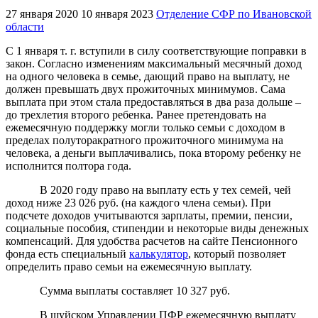
27 января 2020
10 января 2023
Отделение СФР по Ивановской
области
С 1 января т. г. вступили в силу соответствующие поправки в
закон. Согласно изменениям максимальный месячный доход
на одного человека в семье, дающий право на выплату, не
должен превышать двух прожиточных минимумов. Сама
выплата при этом стала предоставляться в два раза дольше –
до трехлетия второго ребенка. Ранее претендовать на
ежемесячную поддержку могли только семьи с доходом в
пределах полуторакратного прожиточного минимума на
человека, а деньги выплачивались, пока второму ребенку не
исполнится полтора года.
В 2020 году право на выплату есть у тех семей, чей
доход ниже 23 026 руб. (на каждого члена семьи). При
подсчете доходов учитываются зарплаты, премии, пенсии,
социальные пособия, стипендии и некоторые виды денежных
компенсаций. Для удобства расчетов на сайте Пенсионного
фонда есть специальный
калькулятор
, который позволяет
определить право семьи на ежемесячную выплату.
Сумма выплаты составляет 10 327 руб.
В шуйском Управлении ПФР ежемесячную выплату