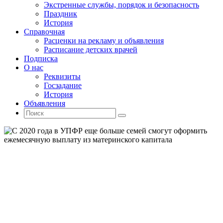
Экстренные службы, порядок и безопасность
Праздник
История
Справочная
Расценки на рекламу и объявления
Расписание детских врачей
Подписка
О нас
Реквизиты
Госзадание
История
Объявления
Поиск
Искать:
Поиск