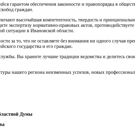
йся гарантом обеспечения законности и правопорядка в общест
свобод граждан.
личают высочайшая компетентность, твердость и принципиально
дите экспертизу нормативно-правовых актов, противодействуете
ой ситуации в Ивановской области.
ти за то, что не оставляете без внимания ни одного случая пре
йского государства и его граждан.
 службы. Вы храните лучшие традиции ведомства и делитесь св
атуры нашего региона неизменных успехов, новых профессионал
бластной Думы
ва