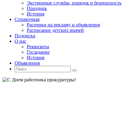
Экстренные службы, порядок и безопасность
Праздник
История
Справочная
Расценки на рекламу и объявления
Расписание детских врачей
Подписка
О нас
Реквизиты
Госзадание
История
Объявления
Поиск
Искать:
Поиск