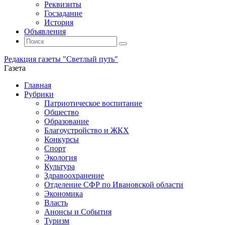
Реквизиты
Госзадание
История
Объявления
Поиск
Искать:
Поиск
Редакция газеты "Светлый путь"
Газета
Промотать
Главная
к
Рубрики
содержимому
Патриотическое воспитание
Общество
Образование
Благоустройство и ЖКХ
Конкурсы
Спорт
Экология
Культура
Здравоохранение
Отделение СФР по Ивановской области
Экономика
Власть
Анонсы и События
Туризм