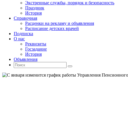
Экстренные службы, порядок и безопасность
Праздник
История
Справочная
Расценки на рекламу и объявления
Расписание детских врачей
Подписка
О нас
Реквизиты
Госзадание
История
Объявления
Поиск
Искать:
Поиск