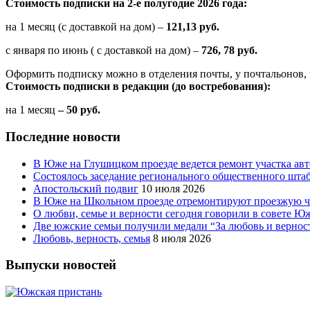
Стоимость подписки на 2-е полугодие 2026 года:
на 1 месяц (с доставкой на дом) –
121,13 руб.
с января по июнь ( с доставкой на дом) –
726, 78 руб.
Оформить подписку можно в отделения почты, у почтальонов, 
Стоимость подписки в редакции (до востребования):
на 1 месяц
– 50 руб.
Последние новости
В Юже на Глушицком проезде ведется ремонт участка ав
Состоялось заседание регионального общественного шта
Апостольский подвиг
10 июля 2026
В Юже на Школьном проезде отремонтируют проезжую ча
О любви, семье и верности сегодня говорили в совете 
Две южские семьи получили медали “За любовь и вернос
Любовь, верность, семья
8 июля 2026
Выпуски новостей