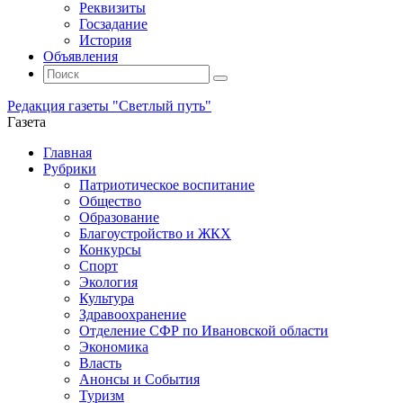
Реквизиты
Госзадание
История
Объявления
Поиск
Искать:
Поиск
Редакция газеты "Светлый путь"
Газета
Промотать
Главная
к
Рубрики
содержимому
Патриотическое воспитание
Общество
Образование
Благоустройство и ЖКХ
Конкурсы
Спорт
Экология
Культура
Здравоохранение
Отделение СФР по Ивановской области
Экономика
Власть
Анонсы и События
Туризм