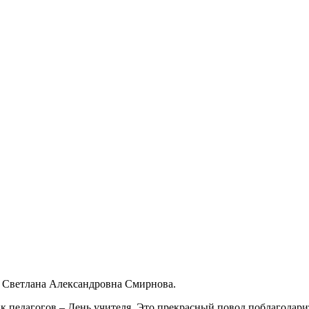
 Светлана Александровна Смирнова.
к педагогов – День учителя. Это прекрасный повод поблагодари