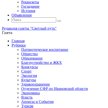
Реквизиты
Госзадание
История
Объявления
Поиск
Искать:
Поиск
Редакция газеты "Светлый путь"
Газета
Промотать
Главная
к
Рубрики
содержимому
Патриотическое воспитание
Общество
Образование
Благоустройство и ЖКХ
Конкурсы
Спорт
Экология
Культура
Здравоохранение
Отделение СФР по Ивановской области
Экономика
Власть
Анонсы и События
Туризм