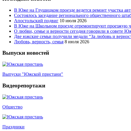
В Юже на Глушицком проезде ведется ремонт участка ав
Состоялось заседание регионального общественного шта
Апостольский подвиг
10 июля 2026
В Юже на Школьном проезде отремонтируют проезжую ча
О любви, семье и верности сегодня говорили в совете 
Две южские семьи получили медали “За любовь и вернос
Любовь, верность, семья
8 июля 2026
Выпуски новостей
Выпуски "Южской пристани"
Видеорепортажи
Общество
Праздники