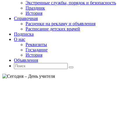
Экстренные службы, порядок и безопасность
Праздник
История
Справочная
Расценки на рекламу и объявления
Расписание детских врачей
Подписка
О нас
Реквизиты
Госзадание
История
Объявления
Поиск
Искать:
Поиск