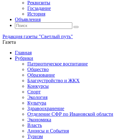
Реквизиты
Госзадание
История
Объявления
Поиск
Искать:
Поиск
Редакция газеты "Светлый путь"
Газета
Промотать
Главная
к
Рубрики
содержимому
Патриотическое воспитание
Общество
Образование
Благоустройство и ЖКХ
Конкурсы
Спорт
Экология
Культура
Здравоохранение
Отделение СФР по Ивановской области
Экономика
Власть
Анонсы и События
Туризм