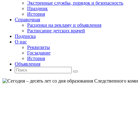
Экстренные службы, порядок и безопасность
Праздник
История
Справочная
Расценки на рекламу и объявления
Расписание детских врачей
Подписка
О нас
Реквизиты
Госзадание
История
Объявления
Поиск
Искать:
Поиск