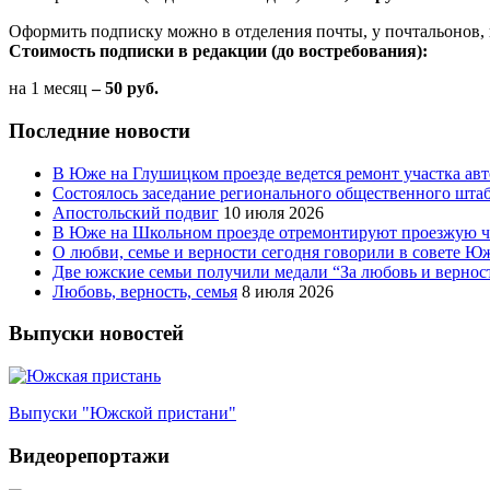
Оформить подписку можно в отделения почты, у почтальонов, 
Стоимость подписки в редакции (до востребования):
на 1 месяц
– 50 руб.
Последние новости
В Юже на Глушицком проезде ведется ремонт участка ав
Состоялось заседание регионального общественного шта
Апостольский подвиг
10 июля 2026
В Юже на Школьном проезде отремонтируют проезжую ча
О любви, семье и верности сегодня говорили в совете 
Две южские семьи получили медали “За любовь и вернос
Любовь, верность, семья
8 июля 2026
Выпуски новостей
Выпуски "Южской пристани"
Видеорепортажи