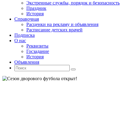
Экстренные службы, порядок и безопасность
Праздник
История
Справочная
Расценки на рекламу и объявления
Расписание детских врачей
Подписка
О нас
Реквизиты
Госзадание
История
Объявления
Поиск
Искать:
Поиск