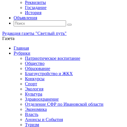
Реквизиты
Госзадание
История
Объявления
Поиск
Искать:
Поиск
Редакция газеты "Светлый путь"
Газета
Промотать
Главная
к
Рубрики
содержимому
Патриотическое воспитание
Общество
Образование
Благоустройство и ЖКХ
Конкурсы
Спорт
Экология
Культура
Здравоохранение
Отделение СФР по Ивановской области
Экономика
Власть
Анонсы и События
Туризм