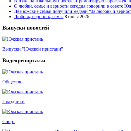
В Юже на Школьном проезде отремонтируют проезжую ча
О любви, семье и верности сегодня говорили в совете 
Две южские семьи получили медали “За любовь и вернос
Любовь, верность, семья
8 июля 2026
Выпуски новостей
Выпуски "Южской пристани"
Видеорепортажи
Общество
Праздники
Спорт