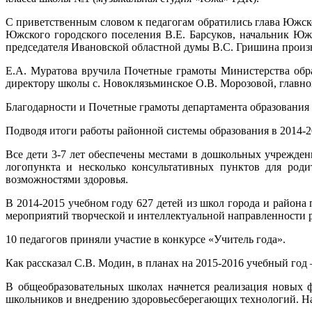
С приветственным словом к педагогам обратились глава Южск
Южского городского поселения В.Е. Барсуков, начальник Южс
председателя Ивановской областной думы В.С. Гришина произ
Е.А. Муратова вручила Почетные грамоты Министерства обр
директору школы с. Новоклязьминское О.В. Морозовой, главн
Благодарности и Почетные грамоты департамента образования
Подводя итоги работы районной системы образования в 2014-20
Все дети 3-7 лет обеспечены местами в дошкольных учрежде
логопункта и несколько консультативных пунктов для роди
возможностями здоровья.
В 2014-2015 учебном году 627 детей из школ города и района
мероприятий творческой и интеллектуальной направленности р
10 педагогов приняли участие в конкурсе «Учитель года».
Как рассказал С.В. Модин, в планах на 2015-2016 учебный год 
В общеобразовательных школах начнется реализация новых ф
школьников и внедрению здоровьесберегающих технологий. На