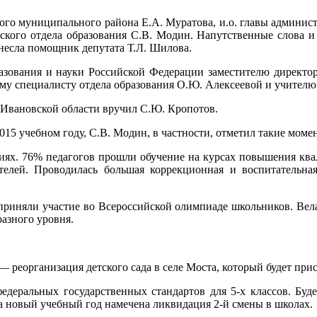
ого муниципального района Е.А. Муратова, и.о. главы админи
кого отдела образования С.В. Модин. Напутственные слова и 
несла помощник депутата Т.Л. Шилова.
азования и науки Российской Федерации заместителю директор
ому специалисту отдела образования О.Ю. Алексеевой и учител
 Ивановской области вручил С.Ю. Кропотов.
15 учебном году, С.В. Модин, в частности, отметил такие моме
ниях. 76% педагогов прошли обучение на курсах повышения к
телей. Проводилась большая коррекционная и воспитательна
 приняли участие во Всероссийской олимпиаде школьников. Вел
азного уровня.
— реорганизация детского сада в селе Моста, который будет при
едеральных государственных стандартов для 5-х классов. Буде
 новый учебный год намечена ликвидация 2-й смены в школах.