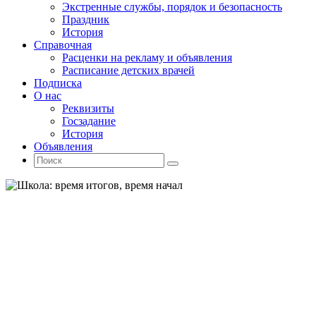
Экстренные службы, порядок и безопасность
Праздник
История
Справочная
Расценки на рекламу и объявления
Расписание детских врачей
Подписка
О нас
Реквизиты
Госзадание
История
Объявления
Поиск
Искать:
Поиск