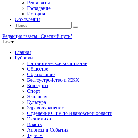
Реквизиты
Госзадание
История
Объявления
Поиск
Искать:
Поиск
Редакция газеты "Светлый путь"
Газета
Промотать
Главная
к
Рубрики
содержимому
Патриотическое воспитание
Общество
Образование
Благоустройство и ЖКХ
Конкурсы
Спорт
Экология
Культура
Здравоохранение
Отделение СФР по Ивановской области
Экономика
Власть
Анонсы и События
Туризм