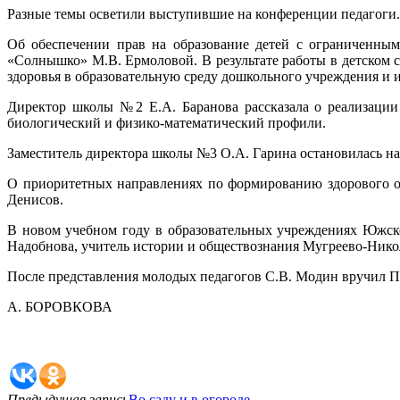
Разные темы осветили выступившие на конференции педагоги.
Об обеспечении прав на образование детей с ограниченным
«Солнышко» М.В. Ермоловой. В результате работы в детском
здоровья в образовательную среду дошкольного учреждения и и
Директор школы №2 Е.А. Баранова рассказала о реализации
биологический и физико-математический профили.
Заместитель директора школы №3 О.А. Гарина остановилась н
О приоритетных направлениях по формированию здорового об
Денисов.
В новом учебном году в образовательных учреждениях Южско
Надобнова, учитель истории и обществознания Мугреево-Нико
После представления молодых педагогов С.В. Модин вручил П
А. БОРОВКОВА
Предыдущая запись
Во саду и в огороде