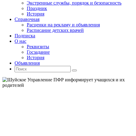
Экстренные службы, порядок и безопасность
Праздник
История
Справочная
Расценки на рекламу и объявления
Расписание детских врачей
Подписка
О нас
Реквизиты
Госзадание
История
Объявления
Поиск
Искать:
Поиск