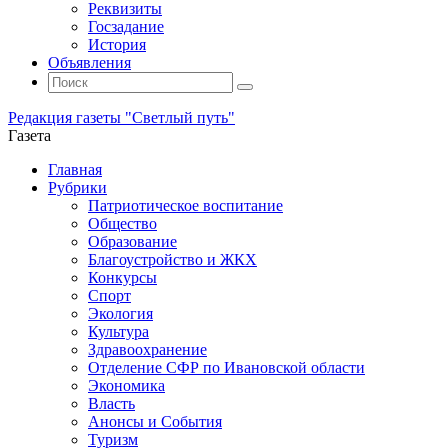
Реквизиты
Госзадание
История
Объявления
Поиск
Искать:
Поиск
Редакция газеты "Светлый путь"
Газета
Промотать
Главная
к
Рубрики
содержимому
Патриотическое воспитание
Общество
Образование
Благоустройство и ЖКХ
Конкурсы
Спорт
Экология
Культура
Здравоохранение
Отделение СФР по Ивановской области
Экономика
Власть
Анонсы и События
Туризм