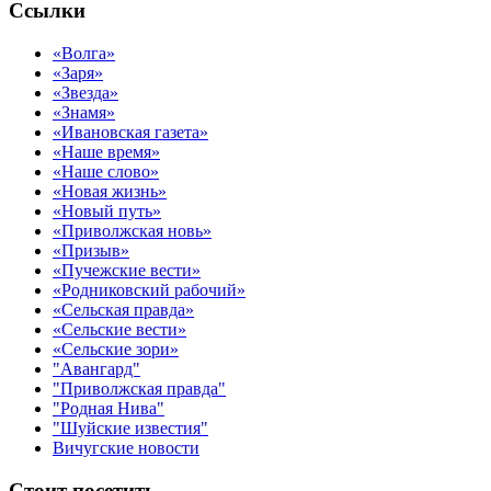
Ссылки
«Волга»
«Заря»
«Звезда»
«Знамя»
«Ивановская газета»
«Наше время»
«Наше слово»
«Новая жизнь»
«Новый путь»
«Приволжская новь»
«Призыв»
«Пучежские вести»
«Родниковский рабочий»
«Сельская правда»
«Сельские вести»
«Сельские зори»
"Авангард"
"Приволжская правда"
"Родная Нива"
"Шуйские известия"
Вичугские новости
Стоит посетить