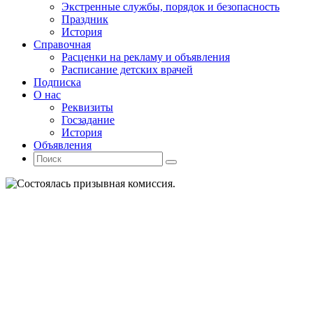
Экстренные службы, порядок и безопасность
Праздник
История
Справочная
Расценки на рекламу и объявления
Расписание детских врачей
Подписка
О нас
Реквизиты
Госзадание
История
Объявления
Поиск
Искать:
Поиск