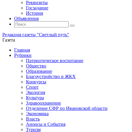
Реквизиты
Госзадание
История
Объявления
Поиск
Искать:
Поиск
Редакция газеты "Светлый путь"
Газета
Промотать
Главная
к
Рубрики
содержимому
Патриотическое воспитание
Общество
Образование
Благоустройство и ЖКХ
Конкурсы
Спорт
Экология
Культура
Здравоохранение
Отделение СФР по Ивановской области
Экономика
Власть
Анонсы и События
Туризм