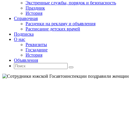
Экстренные службы, порядок и безопасность
Праздник
История
Справочная
Расценки на рекламу и объявления
Расписание детских врачей
Подписка
О нас
Реквизиты
Госзадание
История
Объявления
Поиск
Искать:
Поиск