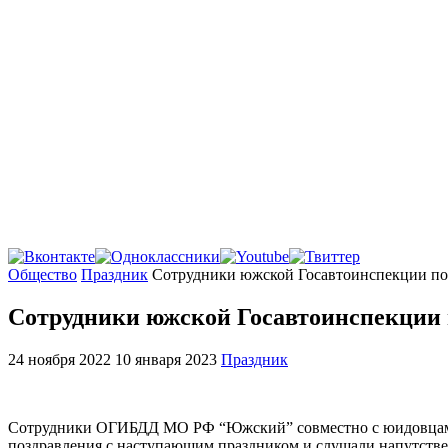
Главная
Общество
Праздник
Сотрудники южской Госавтоинспекции по
Сотрудники южской Госавтоинспекции 
24 ноября 2022
10 января 2023
Праздник
Сотрудники ОГИБДД МО РФ “Южский” совместно с юидовцам
поздравления с наступающим праздником и слушали напутств