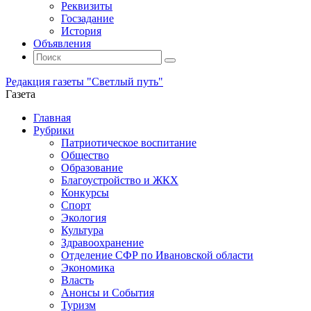
Реквизиты
Госзадание
История
Объявления
Поиск
Искать:
Поиск
Редакция газеты "Светлый путь"
Газета
Промотать
Главная
к
Рубрики
содержимому
Патриотическое воспитание
Общество
Образование
Благоустройство и ЖКХ
Конкурсы
Спорт
Экология
Культура
Здравоохранение
Отделение СФР по Ивановской области
Экономика
Власть
Анонсы и События
Туризм