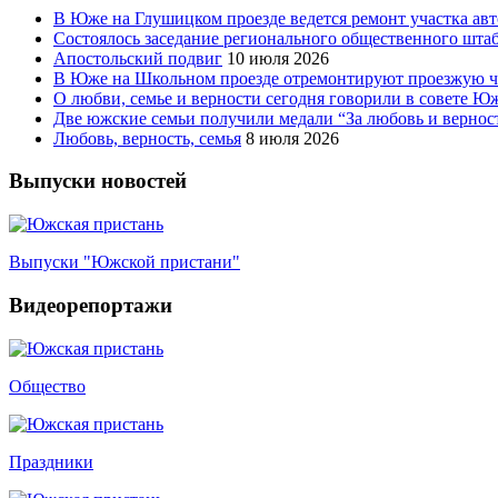
В Юже на Глушицком проезде ведется ремонт участка ав
Состоялось заседание регионального общественного шта
Апостольский подвиг
10 июля 2026
В Юже на Школьном проезде отремонтируют проезжую ча
О любви, семье и верности сегодня говорили в совете 
Две южские семьи получили медали “За любовь и вернос
Любовь, верность, семья
8 июля 2026
Выпуски новостей
Выпуски "Южской пристани"
Видеорепортажи
Общество
Праздники