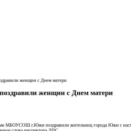
здравили женщин с Днем матери
поздравили женщин с Днем матери
и МБОУСОШ г.Южи поздравили жительниц города Южи с наст
енные слова инспектора ДПС.