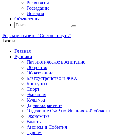
Реквизиты
Госзадание
История
Объявления
Поиск
Искать:
Поиск
Редакция газеты "Светлый путь"
Газета
Промотать
Главная
к
Рубрики
содержимому
Патриотическое воспитание
Общество
Образование
Благоустройство и ЖКХ
Конкурсы
Спорт
Экология
Культура
Здравоохранение
Отделение СФР по Ивановской области
Экономика
Власть
Анонсы и События
Туризм