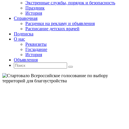
Экстренные службы, порядок и безопасность
Праздник
История
Справочная
Расценки на рекламу и объявления
Расписание детских врачей
Подписка
О нас
Реквизиты
Госзадание
История
Объявления
Поиск
Искать:
Поиск