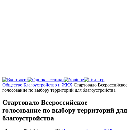
Главная
Общество
Благоустройство и ЖКХ
Стартовало Всероссийское
голосование по выбору территорий для благоустройства
Стартовало Всероссийское
голосование по выбору территорий для
благоустройства