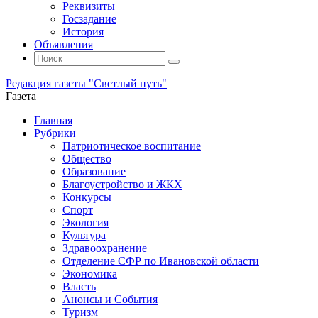
Реквизиты
Госзадание
История
Объявления
Поиск
Искать:
Поиск
Редакция газеты "Светлый путь"
Газета
Промотать
Главная
к
Рубрики
содержимому
Патриотическое воспитание
Общество
Образование
Благоустройство и ЖКХ
Конкурсы
Спорт
Экология
Культура
Здравоохранение
Отделение СФР по Ивановской области
Экономика
Власть
Анонсы и События
Туризм