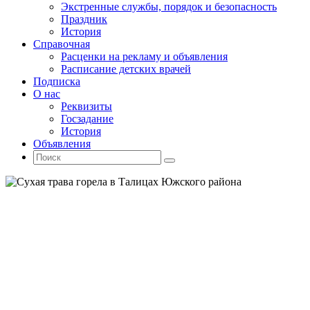
Экстренные службы, порядок и безопасность
Праздник
История
Справочная
Расценки на рекламу и объявления
Расписание детских врачей
Подписка
О нас
Реквизиты
Госзадание
История
Объявления
Поиск
Искать:
Поиск