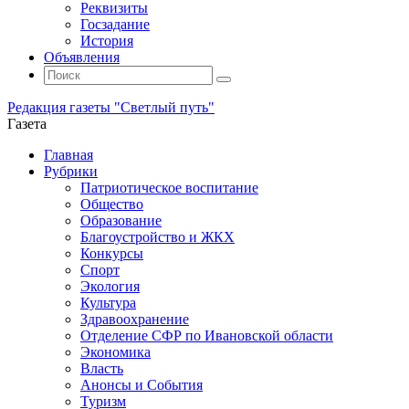
Реквизиты
Госзадание
История
Объявления
Поиск
Искать:
Поиск
Редакция газеты "Светлый путь"
Газета
Промотать
Главная
к
Рубрики
содержимому
Патриотическое воспитание
Общество
Образование
Благоустройство и ЖКХ
Конкурсы
Спорт
Экология
Культура
Здравоохранение
Отделение СФР по Ивановской области
Экономика
Власть
Анонсы и События
Туризм