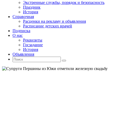
Экстренные службы, порядок и безопасность
Праздник
История
Справочная
Расценки на рекламу и объявления
Расписание детских врачей
Подписка
О нас
Реквизиты
Госзадание
История
Объявления
Поиск
Искать:
Поиск