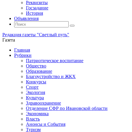
Реквизиты
Госзадание
История
Объявления
Поиск
Искать:
Поиск
Редакция газеты "Светлый путь"
Газета
Промотать
Главная
к
Рубрики
содержимому
Патриотическое воспитание
Общество
Образование
Благоустройство и ЖКХ
Конкурсы
Спорт
Экология
Культура
Здравоохранение
Отделение СФР по Ивановской области
Экономика
Власть
Анонсы и События
Туризм