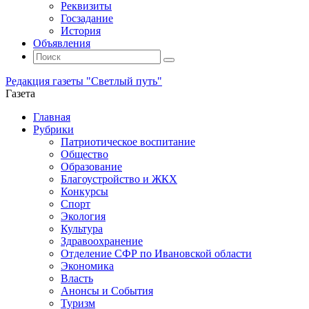
Реквизиты
Госзадание
История
Объявления
Поиск
Искать:
Поиск
Редакция газеты "Светлый путь"
Газета
Промотать
Главная
к
Рубрики
содержимому
Патриотическое воспитание
Общество
Образование
Благоустройство и ЖКХ
Конкурсы
Спорт
Экология
Культура
Здравоохранение
Отделение СФР по Ивановской области
Экономика
Власть
Анонсы и События
Туризм