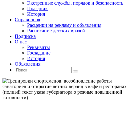
Экстренные службы, порядок и безопасность
Праздник
История
Справочная
Расценки на рекламу и объявления
Расписание детских врачей
Подписка
О нас
Реквизиты
Госзадание
История
Объявления
Поиск
Искать:
Поиск