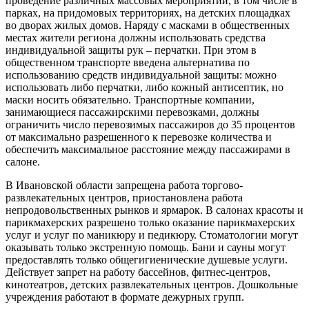
проведение различных массовых мероприятий, в том числе в
парках, на придомовых территориях, на детских площадках
во дворах жилых домов. Наряду с масками в общественных
местах жители региона должны использовать средства
индивидуальной защиты рук – перчатки. При этом в
общественном транспорте введена альтернатива по
использованию средств индивидуальной защиты: можно
использовать либо перчатки, либо кожный антисептик, но
маски носить обязательно. Транспортные компании,
занимающиеся пассажирскими перевозками, должны
ограничить число перевозимых пассажиров до 35 процентов
от максимально разрешенного к перевозке количества и
обеспечить максимальное расстояние между пассажирами в
салоне.
В Ивановской области запрещена работа торгово-
развлекательных центров, приостановлена работа
непродовольственных рынков и ярмарок. В салонах красоты и
парикмахерских разрешено только оказание парикмахерских
услуг и услуг по маникюру и педикюру. Стоматологии могут
оказывать только экстренную помощь. Бани и сауны могут
предоставлять только общегигиенические душевые услуги.
Действует запрет на работу бассейнов, фитнес-центров,
кинотеатров, детских развлекательных центров. Дошкольные
учреждения работают в формате дежурных групп.