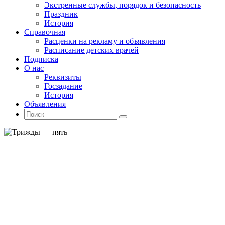
Экстренные службы, порядок и безопасность
Праздник
История
Справочная
Расценки на рекламу и объявления
Расписание детских врачей
Подписка
О нас
Реквизиты
Госзадание
История
Объявления
Поиск
Искать:
Поиск