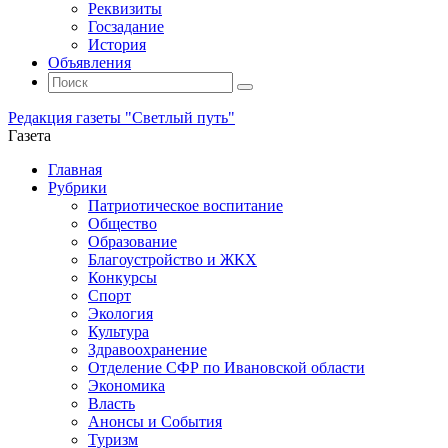
Реквизиты
Госзадание
История
Объявления
Поиск
Искать:
Поиск
Редакция газеты "Светлый путь"
Газета
Промотать
Главная
к
Рубрики
содержимому
Патриотическое воспитание
Общество
Образование
Благоустройство и ЖКХ
Конкурсы
Спорт
Экология
Культура
Здравоохранение
Отделение СФР по Ивановской области
Экономика
Власть
Анонсы и События
Туризм