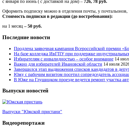
с января по июнь ( с доставкой на дом) –
726, 78 руб.
Оформить подписку можно в отделения почты, у почтальонов, 
Стоимость подписки в редакции (до востребования):
на 1 месяц
– 50 руб.
Последние новости
Продлена заявочная кампания Всероссийской премии «Бо
На базе колледжа ИвГПУ при поддержке индустриальных 
Избирателям с инвалидностью – особое внимание
14 июл
Важно для избирателей Ивановской области
14 июля 202
Завершился этап выдвижения списков кандидатов в деп
Южу с рабочим визитом посетил сопредседатель ассоци
В Юже на Глушицком проезде ведется ремонт участка ав
Выпуски новостей
Выпуски "Южской пристани"
Видеорепортажи