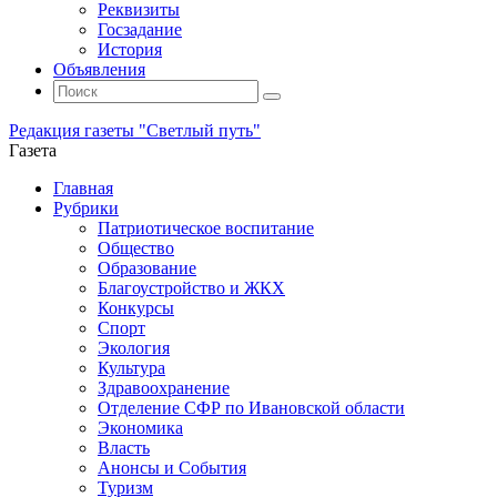
Реквизиты
Госзадание
История
Объявления
Поиск
Искать:
Поиск
Редакция газеты "Светлый путь"
Газета
Промотать
Главная
к
Рубрики
содержимому
Патриотическое воспитание
Общество
Образование
Благоустройство и ЖКХ
Конкурсы
Спорт
Экология
Культура
Здравоохранение
Отделение СФР по Ивановской области
Экономика
Власть
Анонсы и События
Туризм