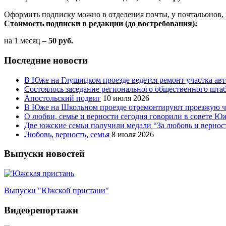
Оформить подписку можно в отделения почты, у почтальонов, 
Стоимость подписки в редакции (до востребования):
на 1 месяц
– 50 руб.
Последние новости
В Юже на Глушицком проезде ведется ремонт участка ав
Состоялось заседание регионального общественного шта
Апостольский подвиг
10 июля 2026
В Юже на Школьном проезде отремонтируют проезжую ча
О любви, семье и верности сегодня говорили в совете 
Две южские семьи получили медали “За любовь и вернос
Любовь, верность, семья
8 июля 2026
Выпуски новостей
Выпуски "Южской пристани"
Видеорепортажи