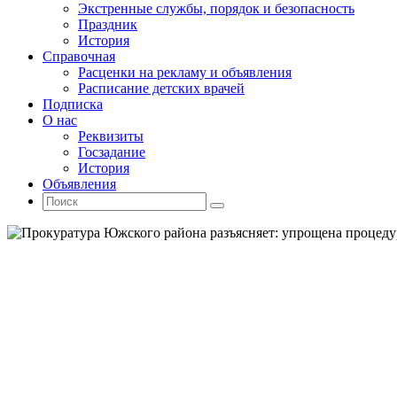
Экстренные службы, порядок и безопасность
Праздник
История
Справочная
Расценки на рекламу и объявления
Расписание детских врачей
Подписка
О нас
Реквизиты
Госзадание
История
Объявления
Поиск
Искать:
Поиск