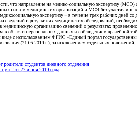
сти, что направление на медико-социальную экспертизу (МСЭ) 
нных систем медицинских организаций и МСЭ без участия инва
едикосоциальную экспертизу – в течение трех рабочих дней со 
ча сведений о результатах медицинских обследований, необхо
а в медицинскую организацию сведений о результатах проведен
тва в области персональных данных и соблюдением врачебной т
м виде с использованием ФГИС «Единый портал государственны
кования (21.05.2019 г.), за исключением отдельных положений, 
 родители студентов дневного отделения
путь” от 27 июня 2019 года