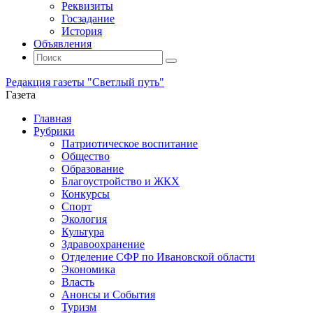
Реквизиты
Госзадание
История
Объявления
Поиск
Искать:
Поиск
Редакция газеты "Светлый путь"
Газета
Промотать
Главная
к
Рубрики
содержимому
Патриотическое воспитание
Общество
Образование
Благоустройство и ЖКХ
Конкурсы
Спорт
Экология
Культура
Здравоохранение
Отделение СФР по Ивановской области
Экономика
Власть
Анонсы и События
Туризм