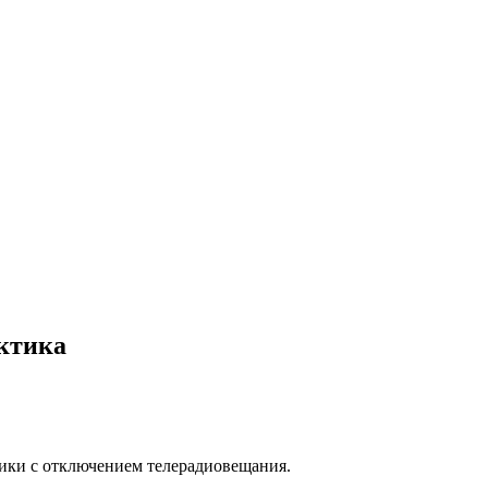
актика
дники с отключением телерадиовещания.