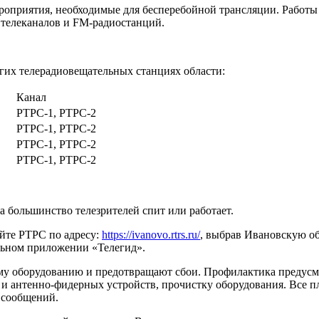
риятия, необходимые для бесперебойной трансляции. Работы пр
 телеканалов и FM-радиостанций.
угих телерадиовещательных станциях области:
Канал
РТРС-1, РТРС-2
РТРС-1, РТРС-2
РТРС-1, РТРС-2
РТРС-1, РТРС-2
а большинство телезрителей спит или работает.
йте РТРС по адресу:
https://ivanovo.rtrs.ru/
, выбрав Ивановскую об
ильном приложении «Телегид».
у оборудованию и предотвращают сбои. Профилактика предусмо
 и антенно-фидерных устройств, прочистку оборудования. Все п
 сообщений.