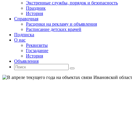
Экстренные службы, порядок и безопасность
Праздник
История
Справочная
Расценки на рекламу и объявления
Расписание детских врачей
Подписка
О нас
Реквизиты
Госзадание
История
Объявления
Поиск
Искать:
Поиск