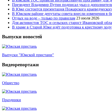
В южском ТОС провели интерактивную программу для д
Президент Владимир Путин подписал указ о дополнител
В Юже состоится презентация Пожарского краеведческого
В Южском районе депутаты совета внесли изменения в 
Отдых на воде – только по правилам
23 июля 2026
Для активистов ТОС и сельских старост Ивановской обл
В храме в Старой Юже идёт подготовка к крестному ходу
Выпуски новостей
Выпуски "Южской пристани"
Видеорепортажи
Общество
Праздники