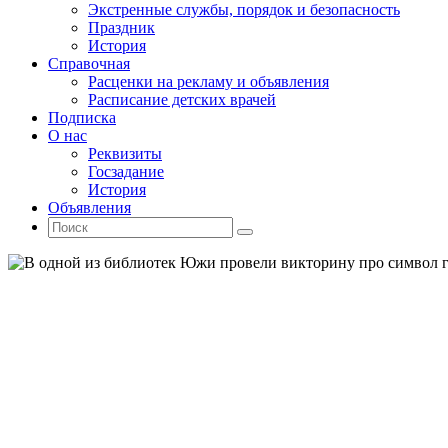
Экстренные службы, порядок и безопасность
Праздник
История
Справочная
Расценки на рекламу и объявления
Расписание детских врачей
Подписка
О нас
Реквизиты
Госзадание
История
Объявления
Поиск
Искать:
Поиск