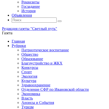
Реквизиты
Госзадание
История
Объявления
Поиск
Искать:
Поиск
Редакция газеты "Светлый путь"
Газета
Промотать
Главная
к
Рубрики
содержимому
Патриотическое воспитание
Общество
Образование
Благоустройство и ЖКХ
Конкурсы
Спорт
Экология
Культура
Здравоохранение
Отделение СФР по Ивановской области
Экономика
Власть
Анонсы и События
Туризм