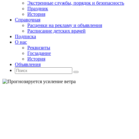
Экстренные службы, порядок и безопасность
Праздник
История
Справочная
Расценки на рекламу и объявления
Расписание детских врачей
Подписка
О нас
Реквизиты
Госзадание
История
Объявления
Поиск
Искать:
Поиск