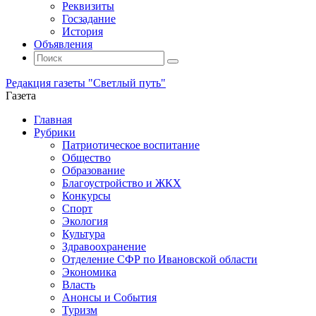
Реквизиты
Госзадание
История
Объявления
Поиск
Искать:
Поиск
Редакция газеты "Светлый путь"
Газета
Промотать
Главная
к
Рубрики
содержимому
Патриотическое воспитание
Общество
Образование
Благоустройство и ЖКХ
Конкурсы
Спорт
Экология
Культура
Здравоохранение
Отделение СФР по Ивановской области
Экономика
Власть
Анонсы и События
Туризм