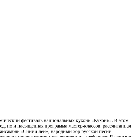
ический фестиваль национальных кухонь «Кухонъ». В этом
люд, но и насыщенная программа мастер-классов, рассчитанная
й ансамбль «Синий лён», народный хор русской песни
желающих провел гастро-путешественник, шеф повар Владимир