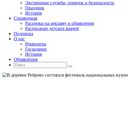
Экстренные службы, порядок и безопасность
Праздник
История
Справочная
Расценки на рекламу и объявления
Расписание детских врачей
Подписка
О нас
Реквизиты
Госзадание
История
Объявления
Поиск
Искать:
Поиск