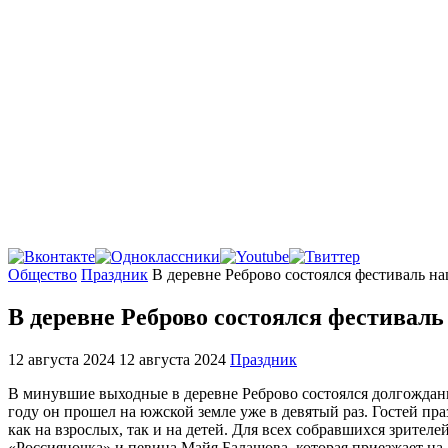
Главная
Общество
Праздник
В деревне Реброво состоялся фестиваль н
В деревне Реброво состоялся фестивал
12 августа 2024
12 августа 2024
Праздник
В минувшие выходные в деревне Реброво состоялся долгожда
году он прошел на южской земле уже в девятый раз. Гостей пр
как на взрослых, так и на детей. Для всех собравшихся зрите
«Россияночка» и певица Майя Балашова, которая приезжает на