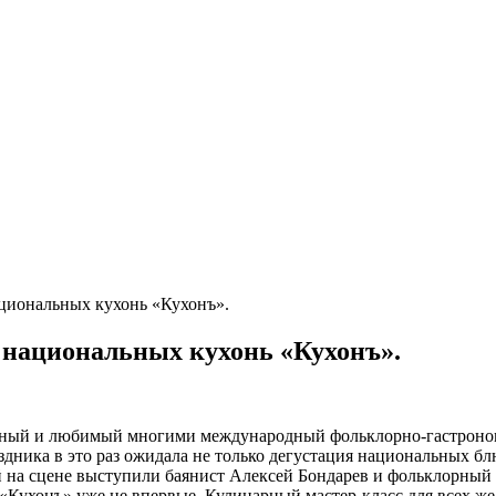
ациональных кухонь «Кухонъ».
ь национальных кухонь «Кухонъ».
нный и любимый многими международный фольклорно-гастроном
аздника в это раз ожидала не только дегустация национальных б
лей на сцене выступили баянист Алексей Бондарев и фольклорны
 «Кухонъ» уже не впервые. Кулинарный мастер-класс для всех 