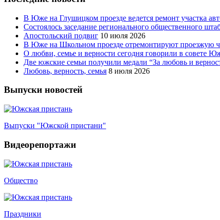
В Юже на Глушицком проезде ведется ремонт участка ав
Состоялось заседание регионального общественного шта
Апостольский подвиг
10 июля 2026
В Юже на Школьном проезде отремонтируют проезжую ча
О любви, семье и верности сегодня говорили в совете 
Две южские семьи получили медали “За любовь и вернос
Любовь, верность, семья
8 июля 2026
Выпуски новостей
Выпуски "Южской пристани"
Видеорепортажи
Общество
Праздники