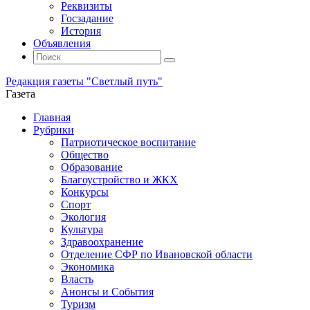
Реквизиты
Госзадание
История
Объявления
Поиск
Искать:
Поиск
Редакция газеты "Светлый путь"
Газета
Промотать
Главная
к
Рубрики
содержимому
Патриотическое воспитание
Общество
Образование
Благоустройство и ЖКХ
Конкурсы
Спорт
Экология
Культура
Здравоохранение
Отделение СФР по Ивановской области
Экономика
Власть
Анонсы и События
Туризм