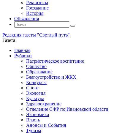
Реквизиты
Госзадание
История
Объявления
Поиск
Искать:
Поиск
Редакция газеты "Светлый путь"
Газета
Промотать
Главная
к
Рубрики
содержимому
Патриотическое воспитание
Общество
Образование
Благоустройство и ЖКХ
Конкурсы
Спорт
Экология
Культура
Здравоохранение
Отделение СФР по Ивановской области
Экономика
Власть
Анонсы и События
Туризм