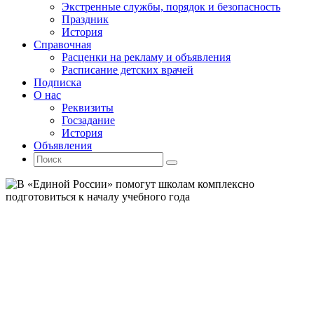
Экстренные службы, порядок и безопасность
Праздник
История
Справочная
Расценки на рекламу и объявления
Расписание детских врачей
Подписка
О нас
Реквизиты
Госзадание
История
Объявления
Поиск
Искать:
Поиск