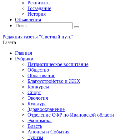
Реквизиты
Госзадание
История
Объявления
Поиск
Искать:
Поиск
Редакция газеты "Светлый путь"
Газета
Промотать
Главная
к
Рубрики
содержимому
Патриотическое воспитание
Общество
Образование
Благоустройство и ЖКХ
Конкурсы
Спорт
Экология
Культура
Здравоохранение
Отделение СФР по Ивановской области
Экономика
Власть
Анонсы и События
Туризм