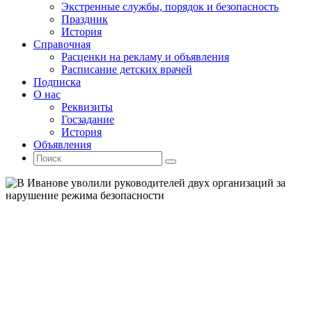
Экстренные службы, порядок и безопасность
Праздник
История
Справочная
Расценки на рекламу и объявления
Расписание детских врачей
Подписка
О нас
Реквизиты
Госзадание
История
Объявления
Поиск
Искать:
Поиск