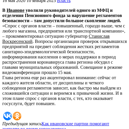
16 мая 2020
10 января 2023
Власть
В
Иванове
уволили руководителей одного из МФЦ и
отделения Пенсионного фонда за нарушение регламентов
безопасности – там допустили большое скопление людей.
«Спрос с органов власти – повышенный, гораздо выше, чем с
любого магазина, предприятия или транспортной компании»,
– прокомментировал ситуацию губернатор
Станислав
Воскресенский
. Вопросы организации проверок открывшихся
предприятий на предмет соблюдения жестких регламентов
санитарно-эпидемиологической безопасности,
информирования населения о мерах поддержки в период
распространения коронавируса глава региона обсудил с
главами муниципальных образований. Совещание в режиме
видеоконференции прошло 15 мая.
Глава региона еще раз акцентировал внимание: сейчас от
каждого жителя области, от дисциплины и четкого
соблюдения регламентов зависит, как быстро мы выйдем из
сложившейся ситуации и вернемся к привычной жизни. И в
этом плане спрос с органов власти, с тех, кто оказывает
госуслуги, будет повышен.
Предыдущая запись
Как ивановские партии помогают
жителям во время коронавируса