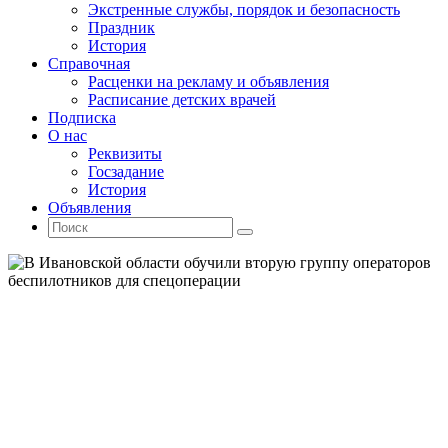
Экстренные службы, порядок и безопасность
Праздник
История
Справочная
Расценки на рекламу и объявления
Расписание детских врачей
Подписка
О нас
Реквизиты
Госзадание
История
Объявления
Поиск
Искать:
Поиск