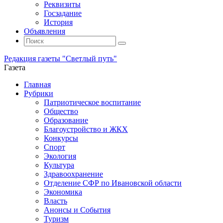
Реквизиты
Госзадание
История
Объявления
Поиск
Искать:
Поиск
Редакция газеты "Светлый путь"
Газета
Промотать
Главная
к
Рубрики
содержимому
Патриотическое воспитание
Общество
Образование
Благоустройство и ЖКХ
Конкурсы
Спорт
Экология
Культура
Здравоохранение
Отделение СФР по Ивановской области
Экономика
Власть
Анонсы и События
Туризм