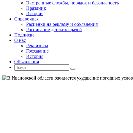
Экстренные службы, порядок и безопасность
Праздник
История
Справочная
Расценки на рекламу и объявления
Расписание детских врачей
Подписка
О нас
Реквизиты
Госзадание
История
Объявления
Поиск
Искать:
Поиск