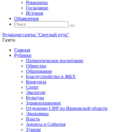
Реквизиты
Госзадание
История
Объявления
Поиск
Искать:
Поиск
Редакция газеты "Светлый путь"
Газета
Промотать
Главная
к
Рубрики
содержимому
Патриотическое воспитание
Общество
Образование
Благоустройство и ЖКХ
Конкурсы
Спорт
Экология
Культура
Здравоохранение
Отделение СФР по Ивановской области
Экономика
Власть
Анонсы и События
Туризм