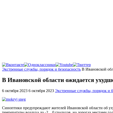
Главная
Экстренные службы, порядок и безопасность
В Ивановской об
В Ивановской области ожидается ухудш
6 октября 2023
6 октября 2023
Экстренные службы, порядок и б
Синоптики предупреждают жителей Ивановской области об ухуд
температуры воздуха до -2…0 градусов, на дорогах местами го