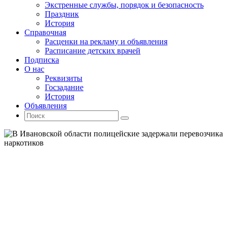
Экстренные службы, порядок и безопасность
Праздник
История
Справочная
Расценки на рекламу и объявления
Расписание детских врачей
Подписка
О нас
Реквизиты
Госзадание
История
Объявления
Поиск
Искать:
Поиск