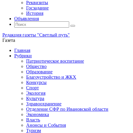
Реквизиты
Госзадание
История
Объявления
Поиск
Искать:
Поиск
Редакция газеты "Светлый путь"
Газета
Промотать
Главная
к
Рубрики
содержимому
Патриотическое воспитание
Общество
Образование
Благоустройство и ЖКХ
Конкурсы
Спорт
Экология
Культура
Здравоохранение
Отделение СФР по Ивановской области
Экономика
Власть
Анонсы и События
Туризм