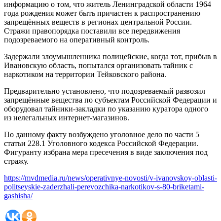
информацию о том, что житель Ленинградской области 1964
года рождения может быть причастен к распространению
запрещённых веществ в регионах центральной России.
Стражи правопорядка поставили все передвижения
подозреваемого на оперативный контроль.
Задержали злоумышленника полицейские, когда тот, прибыв в
Ивановскую область, попытался организовать тайник с
наркотиком на территории Тейковского района.
Предварительно установлено, что подозреваемый развозил
запрещённые вещества по субъектам Российской Федерации и
оборудовал тайники-закладки по указанию куратора одного
из нелегальных интернет-магазинов.
По данному факту возбуждено уголовное дело по части 5
статьи 228.1 Уголовного кодекса Российской Федерации.
Фигуранту избрана мера пресечения в виде заключения под
стражу.
https://mvdmedia.ru/news/operativnye-novosti/v-ivanovskoy-oblasti-
politseyskie-zaderzhali-perevozchika-narkotikov-s-80-briketami-
gashisha/