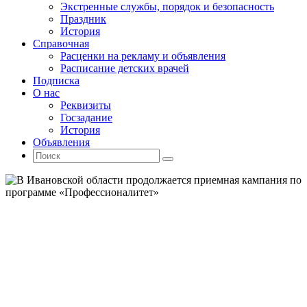
Экстренные службы, порядок и безопасность
Праздник
История
Справочная
Расценки на рекламу и объявления
Расписание детских врачей
Подписка
О нас
Реквизиты
Госзадание
История
Объявления
Поиск
Искать:
Поиск