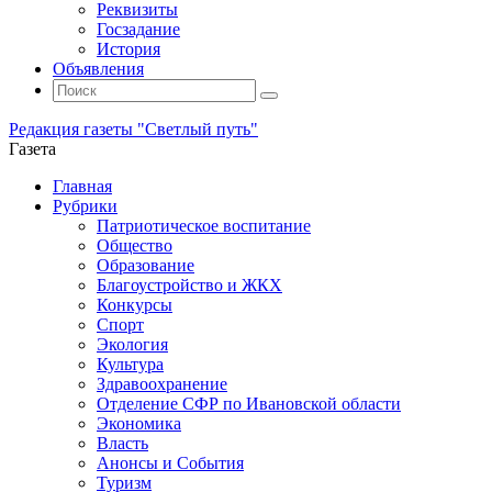
Реквизиты
Госзадание
История
Объявления
Поиск
Искать:
Поиск
Редакция газеты "Светлый путь"
Газета
Промотать
Главная
к
Рубрики
содержимому
Патриотическое воспитание
Общество
Образование
Благоустройство и ЖКХ
Конкурсы
Спорт
Экология
Культура
Здравоохранение
Отделение СФР по Ивановской области
Экономика
Власть
Анонсы и События
Туризм