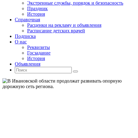
Экстренные службы, порядок и безопасность
Праздник
История
Справочная
Расценки на рекламу и объявления
Расписание детских врачей
Подписка
О нас
Реквизиты
Госзадание
История
Объявления
Поиск
Искать:
Поиск