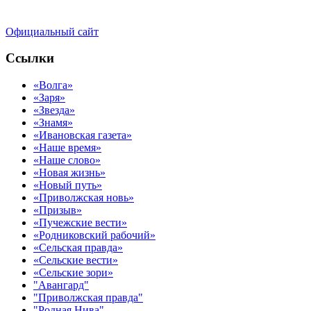
Официальный сайт
Ссылки
«Волга»
«Заря»
«Звезда»
«Знамя»
«Ивановская газета»
«Наше время»
«Наше слово»
«Новая жизнь»
«Новый путь»
«Приволжская новь»
«Призыв»
«Пучежские вести»
«Родниковский рабочий»
«Сельская правда»
«Сельские вести»
«Сельские зори»
"Авангард"
"Приволжская правда"
"Родная Нива"