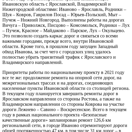
Ивановскую область с Ярославской, Владимирской и
Нижегородской областями: Иваново – Ярославль, Родники –
Шуя – Ковров, Гаврилов Посад – Юрьев-Польский, Мыт –
Пучеж – Нижний Новгород. Выполнены работы на дорогах
Вичуга – Приволжск, Писцово – Комсомольск, Родники – Лух
– Пучеж, Красное – Майдаково – Парское, Лух – Окульцево.
Это позволило создать каркас дорог и связаться со всеми
важными городами, прежде всего, внутри Ивановской
области. Кроме того, в прошлом году запущен Западный
обход Иванова, за счет чего с городских улиц удалось
полностью убрать транзитный трафик с Ярославского и
Владимирского направлений.
Приоритеты работы по национальному проекту в 2021 году
все те же: продолжение ремонта на опорной сети дорог, на
межрегиональных трассах и на дорогах, соединяющих
населенные пункты Ивановской области со столицей региона.
В текущем году планируется завершить ремонты дорог в
Ярославском направлении со стороны Ростова, а также на
Владимирском направлении со стороны Коврова на участке
дороги Лежнево – Савино – Воскресенское. Всего в текущем
году в рамках национального проекта «Безопасные
качественные дороги» запланирован ремонт 126,6 км
региональной сети, в городе Иваново отремонтируют дороги
общей протяженностью 47 км, в том числе 31 км дорог – в