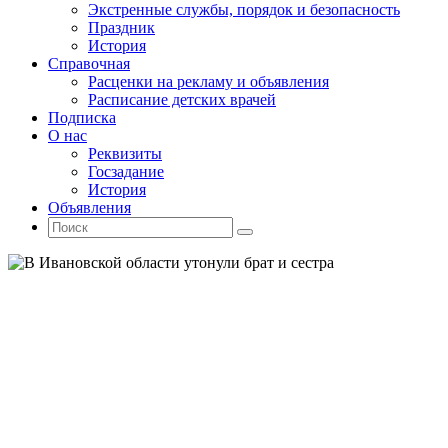
Экстренные службы, порядок и безопасность
Праздник
История
Справочная
Расценки на рекламу и объявления
Расписание детских врачей
Подписка
О нас
Реквизиты
Госзадание
История
Объявления
Поиск
Искать:
Поиск