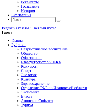
Реквизиты
Госзадание
История
Объявления
Поиск
Искать:
Поиск
Редакция газеты "Светлый путь"
Газета
Промотать
Главная
к
Рубрики
содержимому
Патриотическое воспитание
Общество
Образование
Благоустройство и ЖКХ
Конкурсы
Спорт
Экология
Культура
Здравоохранение
Отделение СФР по Ивановской области
Экономика
Власть
Анонсы и События
Туризм