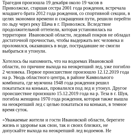
Трагедия произошла 19 декабря около 19 часов в
Приволжске, старшая сестра 2001 года рождения, встречала
младшего брата 2012 года рождения, со спортивной секции, в
целях экономии времени и сокращения пути, решили перейти
по льду через реку Шача в г. Приволжск. Вследствие
продолжительной оттепели, которая установилась на
территории Ивановской области, ледовый покров не обладал
достаточной прочностью, чтобы выдержать вес человека и
проломился, оказавшись в воде, пострадавшие не смогли
выбраться и утонули.
Хотелось бы напомнить, что на водоемах Ивановской
области, по причине выхода на неокрепший лед, уже погибло
2 человека. Первое происшествие произошло 12.12.2019 года
на р. Уводь областного центра, в районе Камвольного
комбината, где мужчина 1948 года рождения решил
покататься на коньках, провалился под лед и утонул. Другое
происшествие произошло 15.12.2019 года на р. Теза в г. Шуя,
погибла женщина 1970 года рождения, которая также вышла
на неокрепший лед с целью покататься на коньках, в темное
время суток.
«Уважаемые жители и гости Ивановской области, берегите
жизнь и здоровье как свои, так и своих близких, не
допускайте выхода на неокрепший лед водоемов. Не