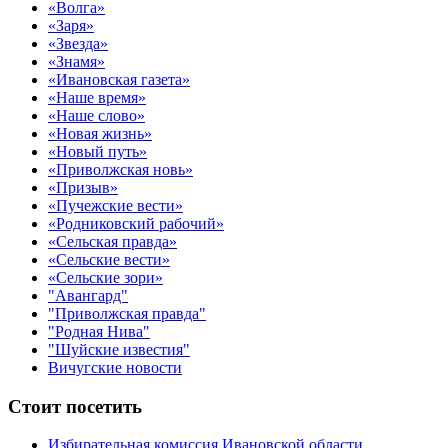
«Волга»
«Заря»
«Звезда»
«Знамя»
«Ивановская газета»
«Наше время»
«Наше слово»
«Новая жизнь»
«Новый путь»
«Приволжская новь»
«Призыв»
«Пучежские вести»
«Родниковский рабочий»
«Сельская правда»
«Сельские вести»
«Сельские зори»
"Авангард"
"Приволжская правда"
"Родная Нива"
"Шуйские известия"
Вичугские новости
Стоит посетить
Избирательная комиссия Ивановской области