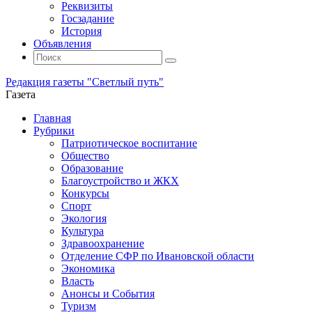
Реквизиты
Госзадание
История
Объявления
Поиск
Искать:
Поиск
Редакция газеты "Светлый путь"
Газета
Промотать
Главная
к
Рубрики
содержимому
Патриотическое воспитание
Общество
Образование
Благоустройство и ЖКХ
Конкурсы
Спорт
Экология
Культура
Здравоохранение
Отделение СФР по Ивановской области
Экономика
Власть
Анонсы и События
Туризм