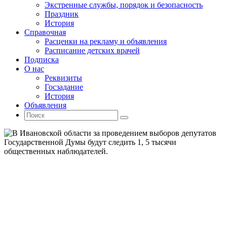
Экстренные службы, порядок и безопасность
Праздник
История
Справочная
Расценки на рекламу и объявления
Расписание детских врачей
Подписка
О нас
Реквизиты
Госзадание
История
Объявления
Поиск
Искать:
Поиск