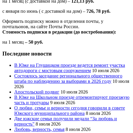
на 1 месяц (с доставкой на дом) –
121,13 руб.
с января по июнь ( с доставкой на дом) –
726, 78 руб.
Оформить подписку можно в отделения почты, у
почтальонов, на сайте Почты России.
Стоимость подписки в редакции (до востребования):
на 1 месяц
– 50 руб.
Последние новости
В Юже на Глушицком проезде ведется ремонт участка
автодороги с мостовым сооружением
10 июля 2026
Состоялось заседание регионального общественного
штаба по наблюдению за выборами в 2026 году
10 июля
2026
Апостольский подвиг
10 июля 2026
В Юже на Школьном проезде отремонтируют проезжую
часть и тротуары
9 июля 2026
О любви, семье и верности сегодня говорили в совете
Южского муниципального района
8 июля 2026
Две южские семьи получили медали “За любовь и
верность”
8 июля 2026
Любовь, верность, семья
8 июля 2026