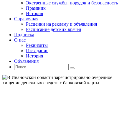
Экстренные службы, порядок и безопасность
Праздник
История
Справочная
Расценки на рекламу и объявления
Расписание детских врачей
Подписка
О нас
Реквизиты
Госзадание
История
Объявления
Поиск
Искать:
Поиск