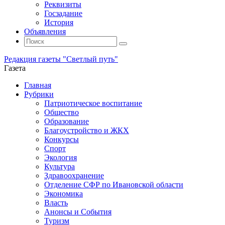
Реквизиты
Госзадание
История
Объявления
Поиск
Искать:
Поиск
Редакция газеты "Светлый путь"
Газета
Промотать
Главная
к
Рубрики
содержимому
Патриотическое воспитание
Общество
Образование
Благоустройство и ЖКХ
Конкурсы
Спорт
Экология
Культура
Здравоохранение
Отделение СФР по Ивановской области
Экономика
Власть
Анонсы и События
Туризм