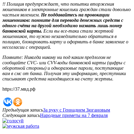
!! Полиция предупреждает, что попытки вторжения
мошенников в электронные кошельки граждан стали довольно
частым явлением.
Не поддавайтесь на провокации
мошенников: помните для перевода денежных средств с
одного счёта на другой необходимо назвать лишь номер
банковской карты.
Если вы все-таки стали жертвой
мошенников, то нужно незамедлительно обратиться в
полицию, блокировать карту и оформить в банке заявление о
несогласии с операцией.
Помните: Никогда никому ни под каким предлогом не
сообщайте СVC- или CVV-коды банковской карты (цифры с
оборотной стороны) и одноразовые пароли, поступающие
вам в смс от банка. Получая эту информацию, преступники
списывают средства находящиеся на счету жертвы.
https://37.мвд.рф
Предыдущая запись
За руку с Геннадием Зюгановым
Следующая запись
Народные приметы на 7 февраля