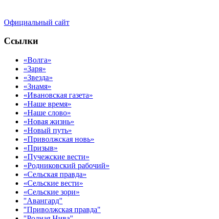
Официальный сайт
Ссылки
«Волга»
«Заря»
«Звезда»
«Знамя»
«Ивановская газета»
«Наше время»
«Наше слово»
«Новая жизнь»
«Новый путь»
«Приволжская новь»
«Призыв»
«Пучежские вести»
«Родниковский рабочий»
«Сельская правда»
«Сельские вести»
«Сельские зори»
"Авангард"
"Приволжская правда"
"Родная Нива"