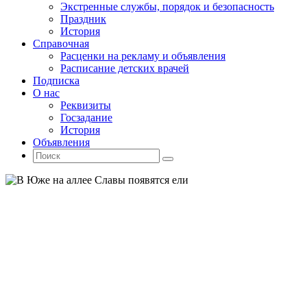
Экстренные службы, порядок и безопасность
Праздник
История
Справочная
Расценки на рекламу и объявления
Расписание детских врачей
Подписка
О нас
Реквизиты
Госзадание
История
Объявления
Поиск
Искать:
Поиск