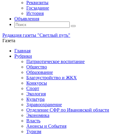
Реквизиты
Госзадание
История
Объявления
Поиск
Искать:
Поиск
Редакция газеты "Светлый путь"
Газета
Промотать
Главная
к
Рубрики
содержимому
Патриотическое воспитание
Общество
Образование
Благоустройство и ЖКХ
Конкурсы
Спорт
Экология
Культура
Здравоохранение
Отделение СФР по Ивановской области
Экономика
Власть
Анонсы и События
Туризм