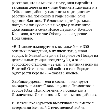
рассказал, что на майские праздники партийцы
высадили деревья
на улице Ленина в
Кинешме
и в
Тейковском районе у памятника медицинским
работникам, погибшим в годы войны, близ
деревни Вантино. Тейковские партийцы также
посадили плакучие ивы и кедры у памятников
фронтовикам в селах Новое Леушино, Большое
Клочково, в местечке Оболсуново и деревне
Подвязново.
«В Иванове планируется к высадке более 350
зеленых насаждений, в их числе туи, у школ
города. В ближайшие дни в Гавриловом Посаде на
центральных улицах посадят дубы, а около
городского стадиона – 22 ели, у памятника воинам
Великой Отечественной войны в селе Бородино
будут расти березы
», – сказал Ячменев.
Хвойные деревья – ели и сосны – планируют
высадить на аллее Славы
на улице Лермонтова в
городе
Юже
. Приготовлены к посадке ели в
Лежневском, Ильинском и Кинешемском районах.
В Челябинске Бурматов высаживал ели вместе с
ветеранами Великой Отечественной войны,