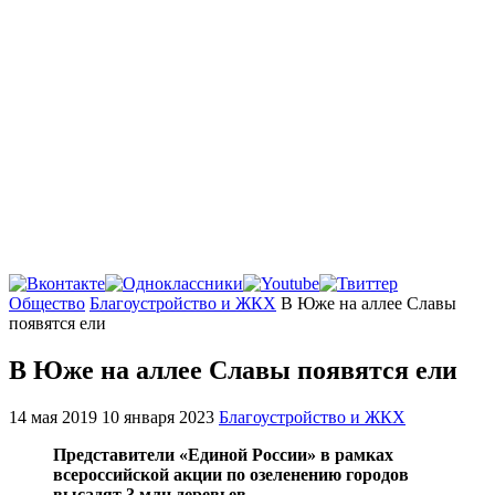
Главная
Общество
Благоустройство и ЖКХ
В Юже на аллее Славы
появятся ели
В Юже на аллее Славы появятся ели
14 мая 2019
10 января 2023
Благоустройство и ЖКХ
Представители «Единой России» в рамках
всероссийской акции по озеленению городов
высадят 3 млн деревьев