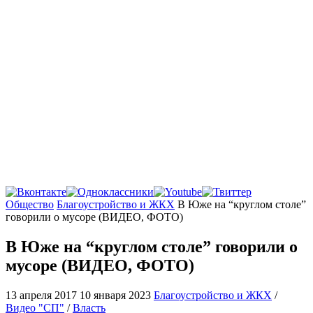
Главная
Общество
Благоустройство и ЖКХ
В Юже на “круглом столе”
говорили о мусоре (ВИДЕО, ФОТО)
В Юже на “круглом столе” говорили о
мусоре (ВИДЕО, ФОТО)
13 апреля 2017
10 января 2023
Благоустройство и ЖКХ
/
Видео "СП"
/
Власть