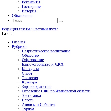
Реквизиты
Госзадание
История
Объявления
Поиск
Искать:
Поиск
Редакция газеты "Светлый путь"
Газета
Промотать
Главная
к
Рубрики
содержимому
Патриотическое воспитание
Общество
Образование
Благоустройство и ЖКХ
Конкурсы
Спорт
Экология
Культура
Здравоохранение
Отделение СФР по Ивановской области
Экономика
Власть
Анонсы и События
Туризм