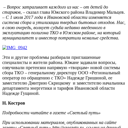
–
Вопрос затрагивает каждого из нас – от детей до
стариков
, – сказал глава Южского района Владимир Мальцев.
–
С 1 июля 2017 года в Ивановской области изменяется
система сбора и утилизации твердых бытовых отходов. Нас,
в свою очередь, волнует судьба недавно введенного в
эксплуатацию полигона ТКО в Южском районе, на который
муниципалитет и инвестор потратили немалые средства.
Эти и другие проблемы разбирали приглашенные
специалисты и жители района. Южане задавали вопросы,
озвучивали претензии напрямую «творцам» новой системы
сбора ТКО – генеральному директору ООО «Региональный
оператор по обращению с ТКО» Надежде Гришиной, ее
заместителю Дмитрию Скрицкому и заместителю начальника
департамента энергетики и тарифов Ивановской области
Надежде Гущиной.
Н. Костров
Подробности читайте в газете «Светлый путь»
При использовании материалов, опубликованных на сайте
газеты «Светлый путь» http://uzgazeta.ru, ссылка на данный