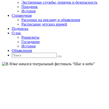
Экстренные службы, порядок и безопасность
Праздник
История
Справочная
Расценки на рекламу и объявления
Расписание детских врачей
Подписка
О нас
Реквизиты
Госзадание
История
Объявления
Поиск
Искать:
Поиск