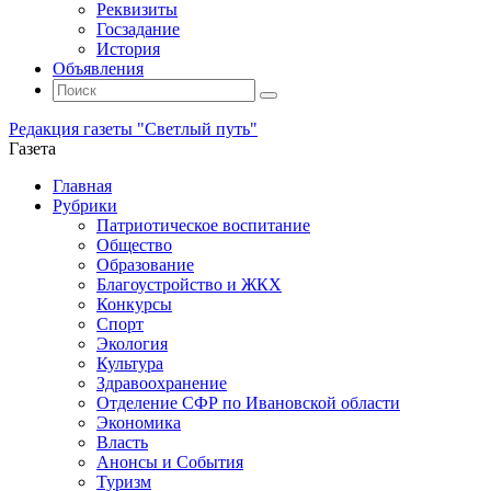
Реквизиты
Госзадание
История
Объявления
Поиск
Искать:
Поиск
Редакция газеты "Светлый путь"
Газета
Промотать
Главная
к
Рубрики
содержимому
Патриотическое воспитание
Общество
Образование
Благоустройство и ЖКХ
Конкурсы
Спорт
Экология
Культура
Здравоохранение
Отделение СФР по Ивановской области
Экономика
Власть
Анонсы и События
Туризм