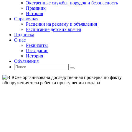
Экстренные службы, порядок и безопасность
Праздник
История
Справочная
Расценки на рекламу и объявления
Расписание детских врачей
Подписка
О нас
Реквизиты
Госзадание
История
Объявления
Поиск
Искать:
Поиск