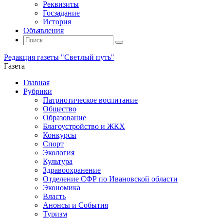
Реквизиты
Госзадание
История
Объявления
Поиск
Искать:
Поиск
Редакция газеты "Светлый путь"
Газета
Промотать
Главная
к
Рубрики
содержимому
Патриотическое воспитание
Общество
Образование
Благоустройство и ЖКХ
Конкурсы
Спорт
Экология
Культура
Здравоохранение
Отделение СФР по Ивановской области
Экономика
Власть
Анонсы и События
Туризм