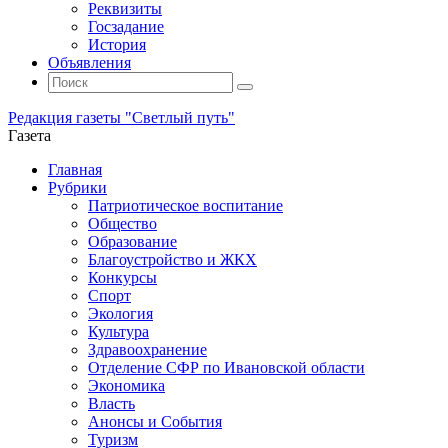
Реквизиты
Госзадание
История
Объявления
Поиск
Искать:
Поиск
Редакция газеты "Светлый путь"
Газета
Промотать
Главная
к
Рубрики
содержимому
Патриотическое воспитание
Общество
Образование
Благоустройство и ЖКХ
Конкурсы
Спорт
Экология
Культура
Здравоохранение
Отделение СФР по Ивановской области
Экономика
Власть
Анонсы и События
Туризм