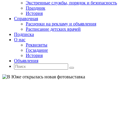
Экстренные службы, порядок и безопасность
Праздник
История
Справочная
Расценки на рекламу и объявления
Расписание детских врачей
Подписка
О нас
Реквизиты
Госзадание
История
Объявления
Поиск
Искать:
Поиск