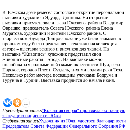
В Южском доме ремесел состоялось открытие персональной
выставки художника Эдуарда Донцова. На открытии
выставки присутствовали глава Южского района Владимир
Оврашко, председатель Совета Южского района Елена
Муратова, художники и жители Южского района. С
творчеством Эдуарда Донцова южане уже были знакомы: в
прошлом году была представлена текстильная коллекция
автора – выставка эскизов и рисунков для тканей. На
выставке “Живопись” художник представил свои
живописные работы – этюды. На выставке можно
полюбоваться родными пейзажами окрестности Шуи, села
Парское, городов Плес и Суздаль, тихими водами реки Теза.
Несколько работ мастера посвящены улочками Бодрума и
Турунча в Турции. Выставка продлится до начала июня.
11
Предыдущая запись
“Крылатая скорая” произвела экстренную
эвакуацию пациента из Южи
Следующая запись
Художник из Южи удостоен благодарности
Председателя Совета Федерации Федерального Собрания РФ