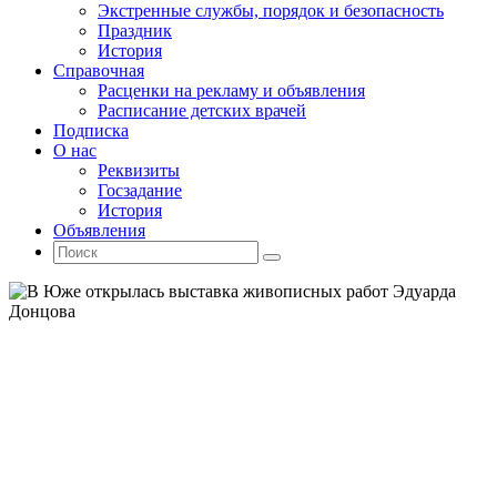
Экстренные службы, порядок и безопасность
Праздник
История
Справочная
Расценки на рекламу и объявления
Расписание детских врачей
Подписка
О нас
Реквизиты
Госзадание
История
Объявления
Поиск
Искать:
Поиск