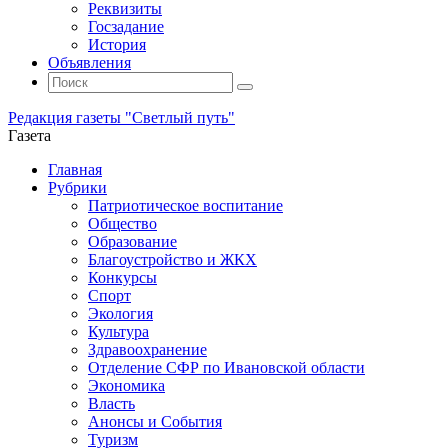
Реквизиты
Госзадание
История
Объявления
Поиск
Искать:
Поиск
Редакция газеты "Светлый путь"
Газета
Промотать
Главная
к
Рубрики
содержимому
Патриотическое воспитание
Общество
Образование
Благоустройство и ЖКХ
Конкурсы
Спорт
Экология
Культура
Здравоохранение
Отделение СФР по Ивановской области
Экономика
Власть
Анонсы и События
Туризм