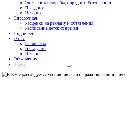
Экстренные службы, порядок и безопасность
Праздник
История
Справочная
Расценки на рекламу и объявления
Расписание детских врачей
Подписка
О нас
Реквизиты
Госзадание
История
Объявления
Поиск
Искать:
Поиск