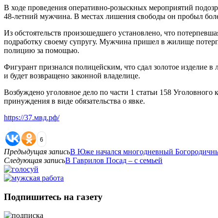
В ходе проведения оперативно-розыскных мероприятий подозре
48-летний мужчина. В местах лишения свободы он пробыл боле
Из обстоятельств произошедшего установлено, что потерпевшая
подработку своему супругу. Мужчина пришел в жилище потерпев
полицию за помощью.
Фигурант признался полицейским, что сдал золотое изделие в 
и будет возвращено законной владелице.
Возбуждено уголовное дело по части 1 статьи 158 Уголовного 
принуждения в виде обязательства о явке.
https://37.мвд.рф/
6
Предыдущая запись
В Юже начался многодневный Богородичны
Следующая запись
В Гаврилов Посад – с семьей
Подпишитесь на газету