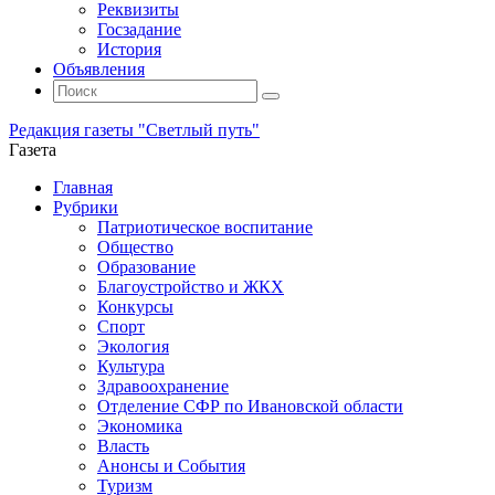
Реквизиты
Госзадание
История
Объявления
Поиск
Искать:
Поиск
Редакция газеты "Светлый путь"
Газета
Промотать
Главная
к
Рубрики
содержимому
Патриотическое воспитание
Общество
Образование
Благоустройство и ЖКХ
Конкурсы
Спорт
Экология
Культура
Здравоохранение
Отделение СФР по Ивановской области
Экономика
Власть
Анонсы и События
Туризм