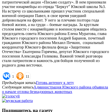
патриотической акции «Письмо солдату». В нем принимали
участие юнармейцы из отряда “Беркут” Южской школы №3.
На встречу со школьниками пришел участник специальной
военной операции Павел, в свое время ушедший
добровольцем на фронт. У него за плечами полтора года
боевой жизни, а на груди – боевые награды. За круглым
столом вместе с юнармейцами и военнослужащим общались
председатель совета Южского района Елена Муратова, глава
Южского городского поселения Андрей Баранов, почетный
гражданин Южского района Михаил Печкин, социальный
координатор Южского филиала фонда «Защитники
Отечества» Екатерина Горячева, депутат Южского городского
поселения Александра Голикова. Важной темой разговора
стали патриотизм и важность для бойцов полученной из
родного дома весточки.
1
11
Предыдущая запись
Готовь антенну к лету
Следующая запись
Администрация Южского района объявила
о начале отлова безнадзорных животных
Подпишитесь на газету