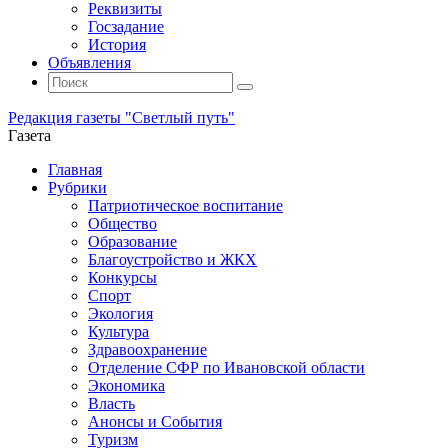
Реквизиты
Госзадание
История
Объявления
Поиск
Искать:
Поиск
Редакция газеты "Светлый путь"
Газета
Промотать
Главная
к
Рубрики
содержимому
Патриотическое воспитание
Общество
Образование
Благоустройство и ЖКХ
Конкурсы
Спорт
Экология
Культура
Здравоохранение
Отделение СФР по Ивановской области
Экономика
Власть
Анонсы и События
Туризм