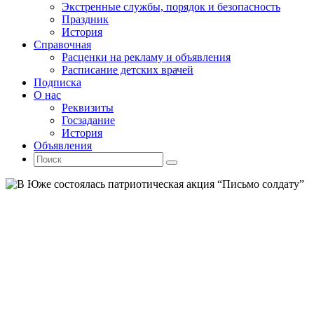
Экстренные службы, порядок и безопасность
Праздник
История
Справочная
Расценки на рекламу и объявления
Расписание детских врачей
Подписка
О нас
Реквизиты
Госзадание
История
Объявления
Поиск
Искать:
Поиск