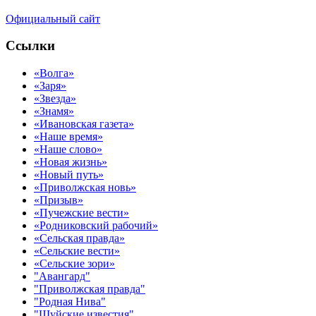
Официальный сайт
Ссылки
«Волга»
«Заря»
«Звезда»
«Знамя»
«Ивановская газета»
«Наше время»
«Наше слово»
«Новая жизнь»
«Новый путь»
«Приволжская новь»
«Призыв»
«Пучежские вести»
«Родниковский рабочий»
«Сельская правда»
«Сельские вести»
«Сельские зори»
"Авангард"
"Приволжская правда"
"Родная Нива"
"Шуйские известия"