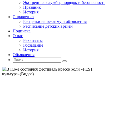
Экстренные службы, порядок и безопасность
Праздник
История
Справочная
Расценки на рекламу и объявления
Расписание детских врачей
Подписка
О нас
Реквизиты
Госзадание
История
Объявления
Поиск
Искать:
Поиск