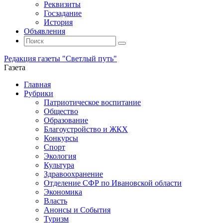
Реквизиты
Госзадание
История
Объявления
Поиск
Искать:
Поиск
Редакция газеты "Светлый путь"
Газета
Промотать
Главная
к
Рубрики
содержимому
Патриотическое воспитание
Общество
Образование
Благоустройство и ЖКХ
Конкурсы
Спорт
Экология
Культура
Здравоохранение
Отделение СФР по Ивановской области
Экономика
Власть
Анонсы и События
Туризм