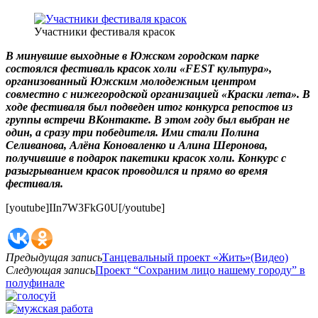
Участники фестиваля красок
В минувшие выходные в Южском городском парке
состоялся фестиваль красок холи «FEST культура»,
организованный Южским молодежным центром
совместно с нижегородской организацией «Краски лета». В
ходе фестиваля был подведен итог конкурса репостов из
группы встречи ВКонтакте. В этом году был выбран не
один, а сразу три победителя. Ими стали Полина
Селиванова, Алёна Коноваленко и Алина Шеронова,
получившие в подарок пакетики красок холи. Конкурс с
разыгрыванием красок проводился и прямо во время
фестиваля.
[youtube]IIn7W3FkG0U[/youtube]
Предыдущая запись
Танцевальный проект «Жить»(Видео)
Следующая запись
Проект “Сохраним лицо нашему городу” в
полуфинале