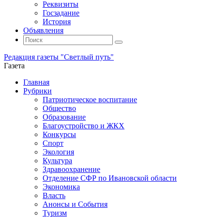
Реквизиты
Госзадание
История
Объявления
Поиск
Искать:
Поиск
Редакция газеты "Светлый путь"
Газета
Промотать
Главная
к
Рубрики
содержимому
Патриотическое воспитание
Общество
Образование
Благоустройство и ЖКХ
Конкурсы
Спорт
Экология
Культура
Здравоохранение
Отделение СФР по Ивановской области
Экономика
Власть
Анонсы и События
Туризм