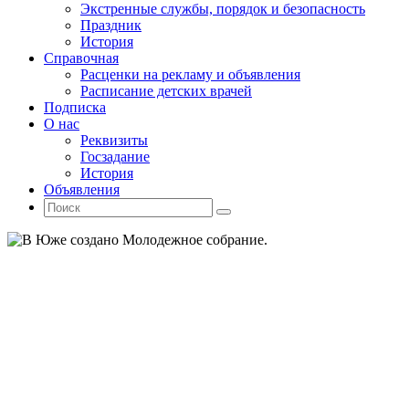
Экстренные службы, порядок и безопасность
Праздник
История
Справочная
Расценки на рекламу и объявления
Расписание детских врачей
Подписка
О нас
Реквизиты
Госзадание
История
Объявления
Поиск
Искать:
Поиск