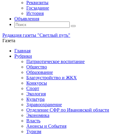
Реквизиты
Госзадание
История
Объявления
Поиск
Искать:
Поиск
Редакция газеты "Светлый путь"
Газета
Промотать
Главная
к
Рубрики
содержимому
Патриотическое воспитание
Общество
Образование
Благоустройство и ЖКХ
Конкурсы
Спорт
Экология
Культура
Здравоохранение
Отделение СФР по Ивановской области
Экономика
Власть
Анонсы и События
Туризм