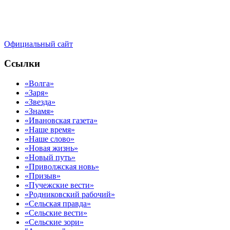
Официальный сайт
Ссылки
«Волга»
«Заря»
«Звезда»
«Знамя»
«Ивановская газета»
«Наше время»
«Наше слово»
«Новая жизнь»
«Новый путь»
«Приволжская новь»
«Призыв»
«Пучежские вести»
«Родниковский рабочий»
«Сельская правда»
«Сельские вести»
«Сельские зори»