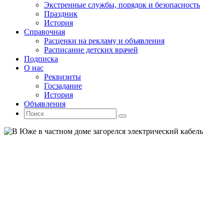
Экстренные службы, порядок и безопасность
Праздник
История
Справочная
Расценки на рекламу и объявления
Расписание детских врачей
Подписка
О нас
Реквизиты
Госзадание
История
Объявления
Поиск
Искать:
Поиск