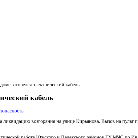
доме загорелся электрический кабель
рический кабель
зопасность
а ликвидацию возгорания на улице Кирьянова. Вызов на пульт п
тической работе Южского и Палехского районов ГУ МЧС по Иван