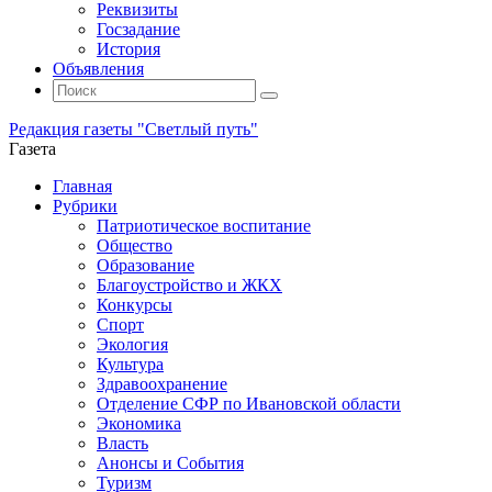
Реквизиты
Госзадание
История
Объявления
Поиск
Искать:
Поиск
Редакция газеты "Светлый путь"
Газета
Промотать
Главная
к
Рубрики
содержимому
Патриотическое воспитание
Общество
Образование
Благоустройство и ЖКХ
Конкурсы
Спорт
Экология
Культура
Здравоохранение
Отделение СФР по Ивановской области
Экономика
Власть
Анонсы и События
Туризм