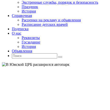
Экстренные службы, порядок и безопасность
Праздник
История
Справочная
Расценки на рекламу и объявления
Расписание детских врачей
Подписка
О нас
Реквизиты
Госзадание
История
Объявления
Поиск
Искать:
Поиск