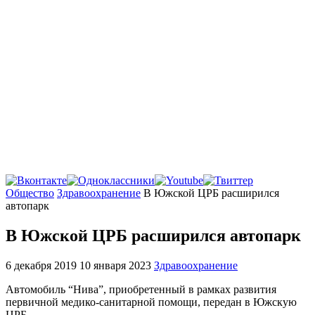
Главная
Общество
Здравоохранение
В Южской ЦРБ расширился
автопарк
В Южской ЦРБ расширился автопарк
6 декабря 2019
10 января 2023
Здравоохранение
Автомобиль “Нива”, приобретенный в рамках развития
первичной медико-санитарной помощи, передан в Южскую
ЦРБ.